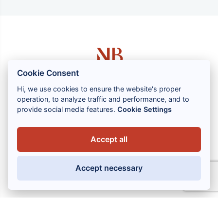
Cookie Consent
Hi, we use cookies to ensure the website's proper
operation, to analyze traffic and performance, and to
1 rue Louis GASSIN - 06300 NICE
provide social media features.
Cookie Settings
+33 (0) 4 93 83 08 76
contact@brahin-avocats.com
Accept all
Nos services
Accept necessary
Liens utiles