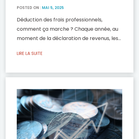
POSTED ON :
MAI 5, 2025
Déduction des frais professionnels,
comment ça marche ? Chaque année, au
moment de la déclaration de revenus, les
contribuables bénéficient d’une déduction
LIRE LA SUITE
forfaitaire automatique de 10 % appliquée
à leurs revenus. L’objectif est de couvrir
certaines de leurs dépenses courantes,
notamment liées au transport, repas, etc.
Cette déduction forfaitaire de 10 % est
automatiquement retranchée […]