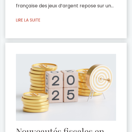
française des jeux d’argent repose sur un
cadre juridique très restrictif. Le principe
LIRE LA SUITE
fondateur est l’interdiction générale des
jeux de hasard, la loi du 21 mai 1836, qui
interdit toutes les loteries, et la loi n° 83-
628 du 12 juillet 1983, qui criminalise
l’exploitation de jeux […]
Nouveautés fiscales en