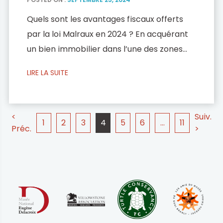
Quels sont les avantages fiscaux offerts
par la loi Malraux en 2024 ? En acquérant
un bien immobilier dans l’une des zones
éligibles à la loi Malraux, vous pouvez
LIRE LA SUITE
bénéficier d’une réduction d’impôt de
l’ordre de 22 % ou de 30 % du montant des
travaux, suivant la localisation du bien.
<
Suiv.
1
2
3
4
5
6
…
11
Quel est l’avantage fiscal de la […]
Préc.
>