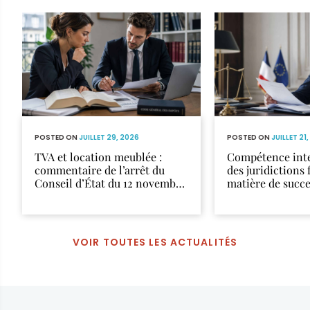
POSTED ON
JUILLET 29, 2026
POSTED ON
JUILLET 21
TVA et location meublée :
Compétence inte
commentaire de l’arrêt du
des juridictions 
Conseil d’État du 12 novembre
matière de succ
2025
VOIR TOUTES LES ACTUALITÉS