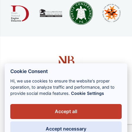
Cookie Consent
Hi, we use cookies to ensure the website's proper
operation, to analyze traffic and performance, and to
1 rue Louis GASSIN - 06300 NICE
provide social media features.
Cookie Settings
+33 (0) 4 93 83 08 76
contact@brahin-avocats.com
Accept all
Nos services
Accept necessary
Liens utiles