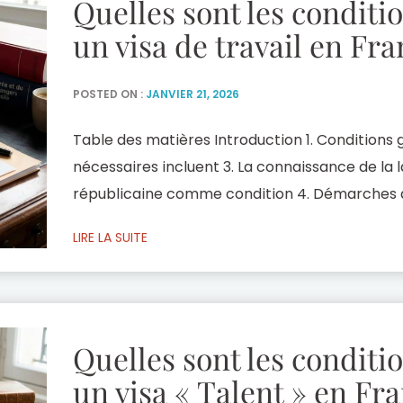
Quelles sont les conditi
un visa de travail en Fra
POSTED ON :
JANVIER 21, 2026
Table des matières Introduction 1. Conditions
nécessaires incluent 3. La connaissance de la l
républicaine comme condition 4. Démarches a
Conclusion Introduction Pour qu’un étranger pu
LIRE LA SUITE
en France, plusieurs conditions légales et adm
remplies. La réglementation actuelle fixe des cr
Quelles sont les conditi
un visa « Talent » en Fra