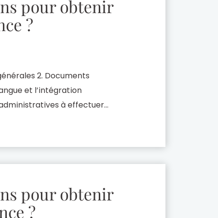
ons pour obtenir
nce ?
 générales 2. Documents
angue et l’intégration
dministratives à effectuer
isse obtenir un visa de travail
inistratives doivent être
itères stricts, […]
ons pour obtenir
nce ?