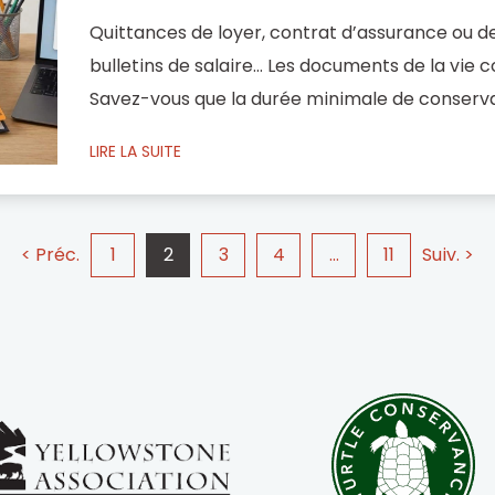
Quittances de loyer, contrat d’assurance ou de
bulletins de salaire… Les documents de la vie
Savez-vous que la durée minimale de conserva
selon leur nature, la législation en vigueur ou l
LIRE LA SUITE
?Tour d’horizon des délais de conservation. Ta
< Préc.
1
2
3
4
…
11
Suiv. >