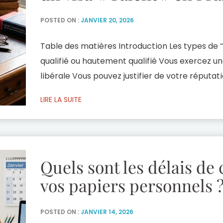
POSTED ON :
JANVIER 20, 2026
Table des matières Introduction Les types de “ 
qualifié ou hautement qualifié Vous exercez un
libérale Vous pouvez justifier de votre réputat
international Vous êtes artiste-interprète ou 
LIRE LA SUITE
artistique Dans le cadre de la simplification 
pour […]
Quels sont les délais de
vos papiers personnels 
POSTED ON :
JANVIER 14, 2026