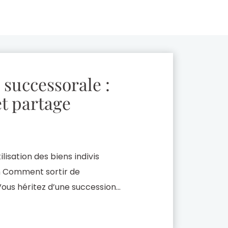
 successorale :
et partage
ilisation des biens indivis
on Comment sortir de
? Vous héritez d’une succession
 Vous êtes alors en situation
ont vos droits ? Comment […]