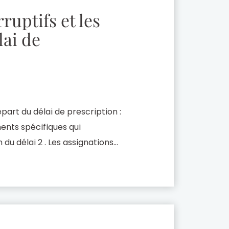
ruptifs et les
lai de
part du délai de prescription :
ents spécifiques qui
n du délai 2 . Les assignations
La prescription est le
ilité à une situation […]