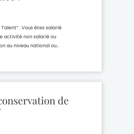
Talent” . Vous êtes salarié
e activité non salarié ou
ion au niveau national ou
auteur d’œuvre littéraire ou
des démarches administratives
 conservation de
?