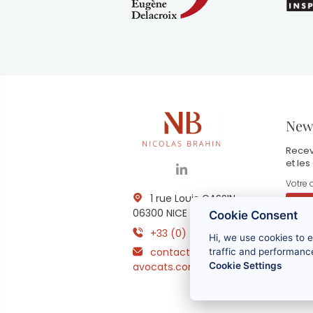
News
Recev
et les
1 rue Louis GASSIN -
06300 NICE
Cookie Consent
+33 (0) 4 93 83 08 76
Hi, we use cookies to 
E
contact@brahin-
l
traffic and performance
l
avocats.com
Cookie Settings
c
r