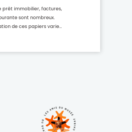
 prêt immobilier, factures,
 courante sont nombreux.
tion de ces papiers varie
’usage auquel ils sont destinés
ble des matières Pourquoi […]