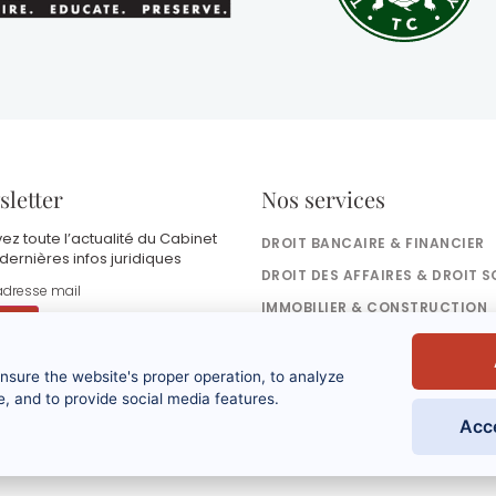
letter
Nos services
ez toute l’actualité du Cabinet
DROIT BANCAIRE & FINANCIER
 dernières infos juridiques
DROIT DES AFFAIRES & DROIT S
IMMOBILIER & CONSTRUCTION
DROIT FISCAL
DROIT DES SUCCESSIONS
ensure the website's proper operation, to analyze
n soumettant ce formulaire, j'accepte que
es informations saisies soient utilisées dans
, and to provide social media features.
e cadre de ma demande et de la relation
Acc
ommerciale qui peut en découler. Vous
éférer à la politique de confidentialité.