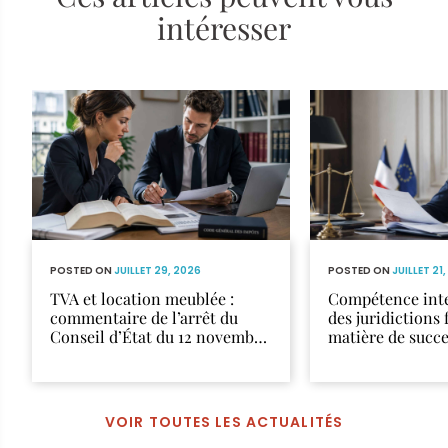
intéresser
POSTED ON
JUILLET 29, 2026
POSTED ON
JUILLET 21
TVA et location meublée :
Compétence inte
commentaire de l’arrêt du
des juridictions 
Conseil d’État du 12 novembre
matière de succ
2025
VOIR TOUTES LES ACTUALITÉS