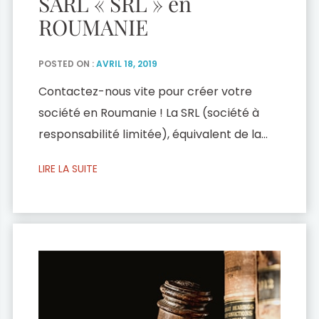
SARL « SRL » en
ROUMANIE
POSTED ON :
AVRIL 18, 2019
Contactez-nous vite pour créer votre
société en Roumanie ! La SRL (société à
responsabilité limitée), équivalent de la
SARL en France est la forme d’organisation
LIRE LA SUITE
d’une société la plus utilisée en ROUMANIE.
Elle a une responsabilité limitée devant la
loi et ses propriétaires. Elle est également
l’un des plus sûrs montages pour les
associés. La […]