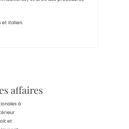
et italien.
s affaires
tionales à
térieur
oit et