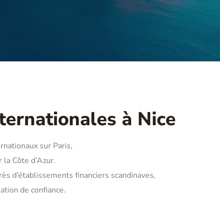
nternationales à Nice
ernationaux sur Paris,
 la Côte d’Azur.
ès d’établissements financiers scandinaves,
lation de confiance.