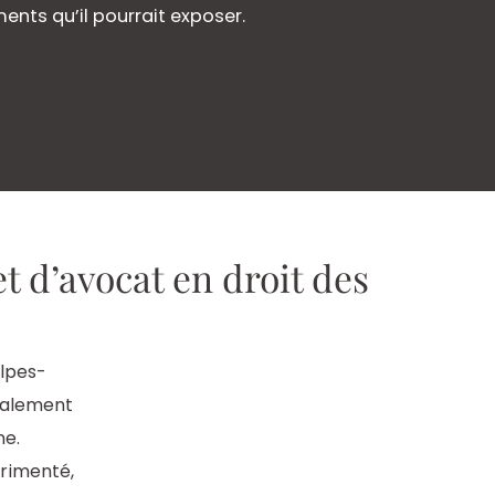
nts qu’il pourrait exposer.
t d’avocat en droit des
e
Alpes-
galement
ne.
rimenté,