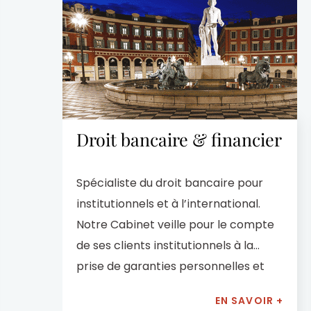
financiers du Danemar
de prêts immob
internationales, M
travail des notaires.
règles de droit
(investissements i
d’entreprises privées
Droit bancaire & financier
cabinet d’avocats de 
Spécialiste du droit bancaire pour
institutionnels et à l’international.
Notre Cabinet veille pour le compte
de ses clients institutionnels à la
prise de garanties personnelles et
réelles sur les actifs immobiliers.
EN SAVOIR +