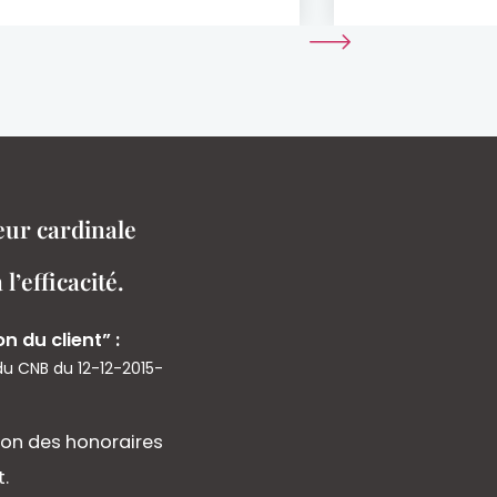
eur cardinale
 l’efficacité.
n du client” :
du CNB du 12-12-2015-
ion des honoraires
.