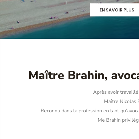
EN SAVOIR PLUS
EN SAVOIR PLUS
EN SAVOIR PLUS
EN SAVOIR PLUS
Maître Brahin, avoca
Après avoir travaillé
Maître Nicolas 
Reconnu dans la profession en tant qu’avoc
Me Brahin privilégi