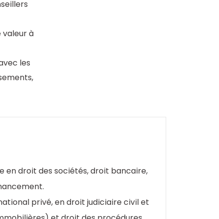
seillers
 valeur à
avec les
ssements,
e en droit des sociétés, droit bancaire,
financement.
tional privé, en droit judiciaire civil et
mmobilières) et droit des procédures