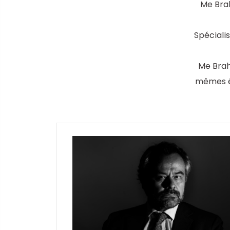
Me Brah
Spéciali
Me Brah
mêmes ét