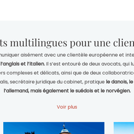
ts multilingues pour une clien
uniquer aisément avec une clientèle européenne et inte
t
l’anglais et l’italien.
Il s’est entouré de deux avocats, qui 
rs complexes et délicats, ainsi que de deux collaboratrice
lis, secrétaire juridique du cabinet, pratique
le danois, le
l’allemand, mais également le suédois et le norvégien.
 juriste d’affaires du cabinet d’avocats, a pour langue
Voir plus
ment notre langue,
l’anglais et le russe.
Pour mener à bien
 Me Brahin bénéficie de correspondants organiques sur P
scandinave. Il a établi une collaboration solide avec pl