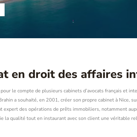
t en droit des affaires i
 pour le compte de plusieurs cabinets d’avocats français et int
Brahin a souhaité, en 2001, créer son propre cabinet à Nice, sur
at expert des opérations de prêts immobiliers, notamment aupr
e la qualité tout en instaurant avec son client une véritable re