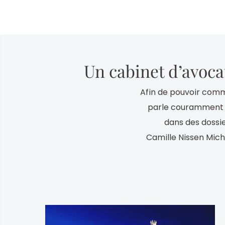
Un cabinet d’avoca
Afin de pouvoir comm
parle courammen
dans des dossie
Camille Nissen Micha
Yerkezhan Parmanova,
mais parle couram
cabinet d’avocats de
que dans chaque pays 