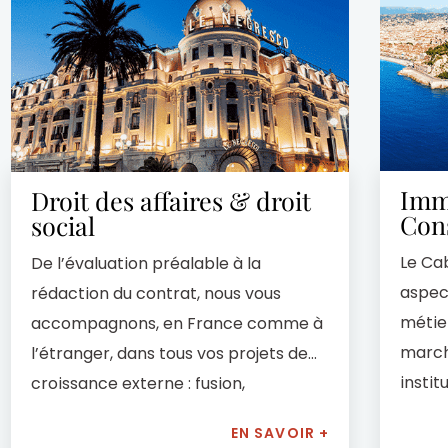
k, de la Suède et de la Norvège. Cela facilite grandemen
iliers. Pour toutes problématiques liées à des dossiers 
aître Brahin apporte son expérience et ses connaissances a
 Me Brahin exerce sa profession d’avocat depuis plus de 25
 européen ou droit international en fonction des affaires 
mmobiliers, droit de succession, fiscalité, etc.). Sa clien
, de personnes morales de droit public et de personnes 
Imm
Droit des affaires & droit
Me Brahin ? Mettre en place la meilleure stratégie juridi
Con
social
mener à bien chaque dossier.
Le Cab
De l’évaluation préalable à la
aspect
rédaction du contrat, nous vous
métier
accompagnons, en France comme à
march
l’étranger, dans tous vos projets de
instit
croissance externe : fusion,
immob
acquisition, cession, apports partiels
EN SAVOIR +
d’actif...