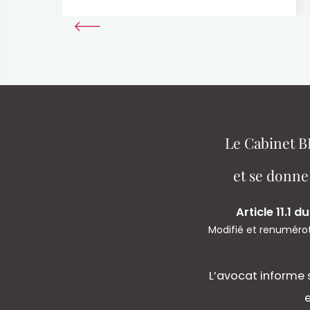
Le Cabinet B
et se donne
Article 11.1 
Modifié et renuméroté
L’avocat informe 
e