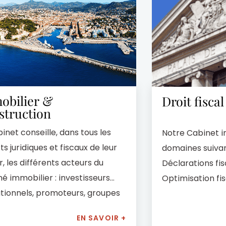
t leurs échanges lors
de successions
fin de faciliter le
 ans en appliquant les
qu’on lui confie
tèle est constituée
physiques.
L’objectif du
obilier &
Droit fiscal
que et judiciaire pour
struction
inet conseille, dans tous les
Notre Cabinet i
s juridiques et fiscaux de leur
domaines suivant
, les différents acteurs du
Déclarations fis
é immobilier : investisseurs
Optimisation fi
utionnels, promoteurs, groupes
iliers, personnes physiques…
EN SAVOIR +