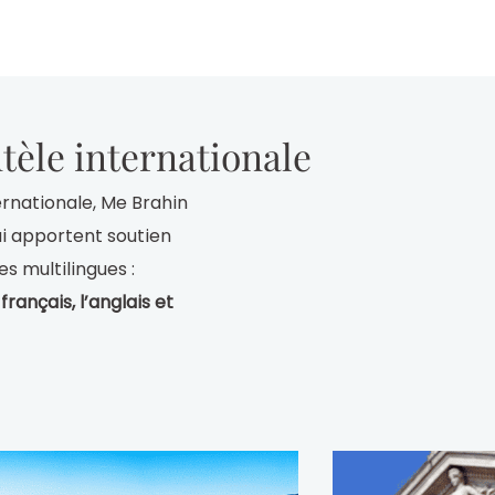
tèle internationale
rnationale, Me Brahin
lui apportent soutien
s multilingues :
 français, l’anglais et
 maternelle le kazakh
 chaque mission, le
aris, en Chine, ainsi
usieurs établissements