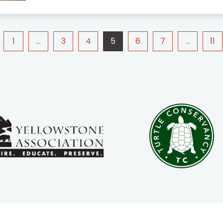
abattement fiscal drastiquement réduit, passa
1
…
3
4
5
6
7
…
11