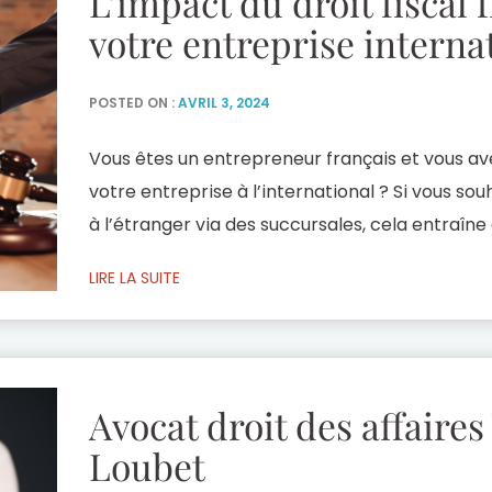
L’impact du droit fiscal 
votre entreprise interna
POSTED ON :
AVRIL 3, 2024
Vous êtes un entrepreneur français et vous a
votre entreprise à l’international ? Si vous so
à l’étranger via des succursales, cela entraîn
fiscal. En effet, si plusieurs facteurs tels que le
LIRE LA SUITE
habitudes de consommation locales sont à con
Avocat droit des affaires
Loubet