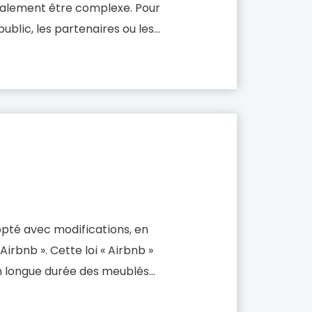
galement être complexe. Pour
ublic, les partenaires ou les
’une expertise juridique
ert […]
opté avec modifications, en
 Airbnb ». Cette loi « Airbnb »
on longue durée des meublés
tions touristiques avec un