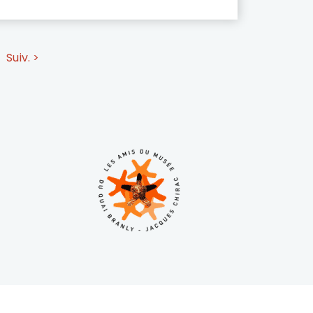
nt de […]
Suiv. >