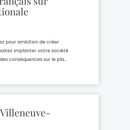
français sur
tionale
vez pour ambition de créer
uhaitez implanter votre société
e des conséquences sur le plan
 cadre juridique et les
sidérer, […]
 Villeneuve-