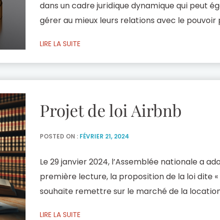
dans un cadre juridique dynamique qui peut é
gérer au mieux leurs relations avec le pouvoir p
clients, les dirigeants de sociétés ont besoin d
LIRE LA SUITE
importante. Brahin Avocats, notre cabinet exp
Projet de loi Airbnb
POSTED ON :
FÉVRIER 21, 2024
Le 29 janvier 2024, l’Assemblée nationale a ad
première lecture, la proposition de la loi dite «
souhaite remettre sur le marché de la locati
touristiques, en modifiant la fiscalité des loca
LIRE LA SUITE