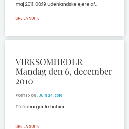
maj 2011, 08:19 Udenlandske ejere af
ferieboliger risikerer at skulle
LIRE LA SUITE
medfinansiere lavere skat til franskmænd.
Franskmændene leder med lys og lygte
efter nye skattekilder til at finansiere en
planlagt skattelettelse til landets borgere.
VIRKSOMHEDER
Mandag den 6, december
2010
POSTED ON :
JUIN 24, 2015
Télécharger le fichier
LIRE LA SUITE