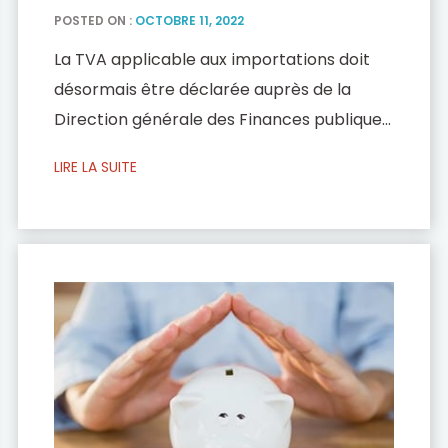
POSTED ON :
OCTOBRE 11, 2022
La TVA applicable aux importations doit
désormais être déclarée auprès de la
Direction générale des Finances publiques
(DGFiP) sur la déclaration de TVA, et non
LIRE LA SUITE
plus auprès de la Direction Générale des
Douanes et Droits Indirects (DGDDI) lors
des opérations de dédouanement.
Plusieurs informations, afin de faciliter
votre déclaration : la déclaration en ligne
est […]