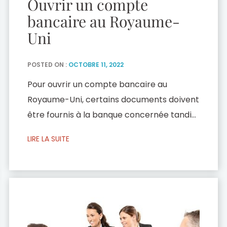
Ouvrir un compte
bancaire au Royaume-
Uni
POSTED ON :
OCTOBRE 11, 2022
Pour ouvrir un compte bancaire au
Royaume-Uni, certains documents doivent
être fournis à la banque concernée tandis
que d’autres peuvent être demandés.
LIRE LA SUITE
Documents à fournir : Une pièce d’identité
en cours de validité : carte d’identité,
passeport, permis de conduire, etc. ;
Justificatif de domicile : facture
d’électricité, facture de téléphone,
contrat de location, etc. […]