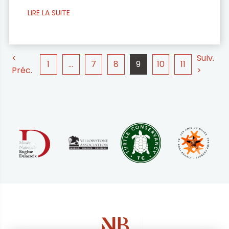
(« Registrar of Business ») qui lui fournira un
LIRE LA SUITE
numéro d’immatriculation (« Business
Registration Number »). Des informations
telles que le type d’activité, l’adresse du
<
Suiv.
1
…
7
8
9
10
11
commerce ou la date prévisible de début
Préc.
>
d’activité lui seront demandé. Il est […]