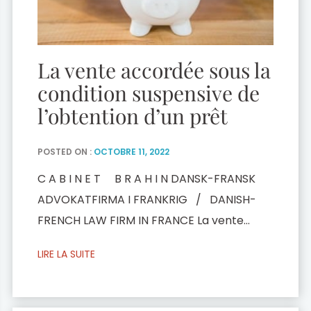
La vente accordée sous la
condition suspensive de
l’obtention d’un prêt
POSTED ON :
OCTOBRE 11, 2022
C A B I N E T B R A H I N DANSK-FRANSK
ADVOKATFIRMA I FRANKRIG / DANISH-
FRENCH LAW FIRM IN FRANCE La vente
accordée sous la condition suspensive de
LIRE LA SUITE
l’obtention d’un prêt 1. La conclusion d’une
vente immobilière est généralement
subordonnée à l’obtention d’un prêt par