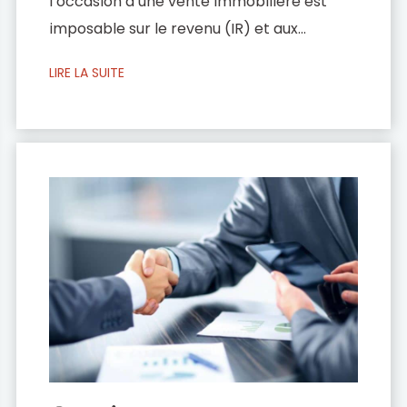
l’occasion d’une vente immobilière est
imposable sur le revenu (IR) et aux
prélèvements sociaux. Cependant, de
LIRE LA SUITE
nombreuses exonérations existent.
Comment se calcule une plus-value
immobilière ? La plus-value est imposable
lorsqu’elle provient d’une cession à titre
onéreux : vente d’un bien immobilier ou
des droits attachés, échange, apport en
société, […]