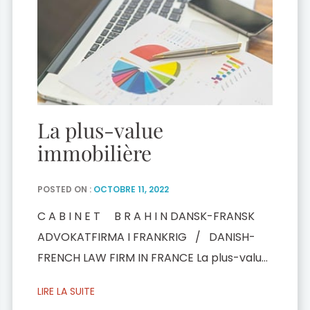
La plus-value
immobilière
POSTED ON :
OCTOBRE 11, 2022
C A B I N E T B R A H I N DANSK-FRANSK
ADVOKATFIRMA I FRANKRIG / DANISH-
FRENCH LAW FIRM IN FRANCE La plus-value
immobilière I. Aperçu sur le calcul de la
LIRE LA SUITE
plus-value immobilière Avec le boum de