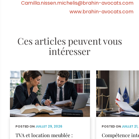
Camilla.nissen.michelis@brahin-avocats.com
www.brahin-avocats.com
Ces articles peuvent vous
intéresser
POSTED ON
JUILLET 29, 2026
POSTED ON
JUILLET 21
TVA et location meublée :
Compétence inte