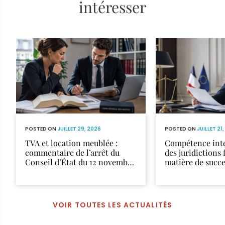
intéresser
POSTED ON
JUILLET 29, 2026
POSTED ON
JUILLET 21
TVA et location meublée :
Compétence inte
commentaire de l’arrêt du
des juridictions 
Conseil d’État du 12 novembre
matière de succ
2025
VOIR TOUTES LES ACTUALITÉS