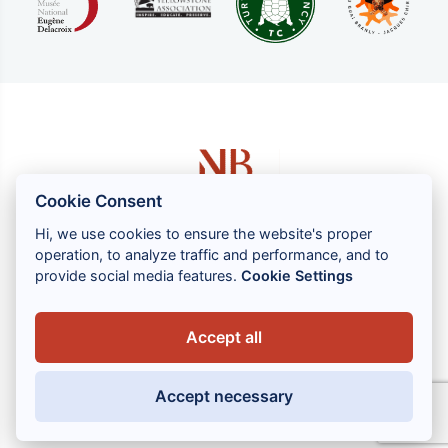
Cookie Consent
Hi, we use cookies to ensure the website's proper
operation, to analyze traffic and performance, and to
1 rue Louis GASSIN - 06300 NICE
provide social media features.
Cookie Settings
+33 (0) 4 93 83 08 76
contact@brahin-avocats.com
Accept all
Nos services
Accept necessary
Liens utiles