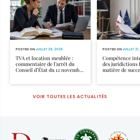
POSTED ON
JUILLET 29, 2026
POSTED ON
JUILLET 21
TVA et location meublée :
Compétence inte
commentaire de l’arrêt du
des juridictions 
Conseil d’État du 12 novembre
matière de succ
2025
VOIR TOUTES LES ACTUALITÉS