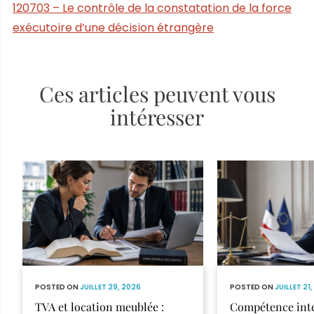
120703 – Le contrôle de la constatation de la force
exécutoire d’une décision étrangère
Ces articles peuvent vous
intéresser
POSTED ON
JUILLET 29, 2026
POSTED ON
JUILLET 21
TVA et location meublée :
Compétence inte