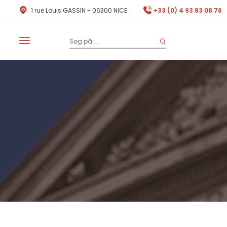
1 rue Louis GASSIN - 06300 NICE
+33 (0) 4 93 83 08 76