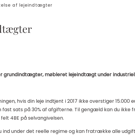
lse af lejeindtægter
ndtægter
 grundindtægter, møbleret lejeindtægt under industriel
en, hvis din leje indtjent i 2017 ikke overstiger 15.000
n fast sats på 30% af afgifterne. Til gengæld kan du ikke
r felt 4BE på selvangivelsen.
 ind under det reelle regime og kan fratrække alle udgift