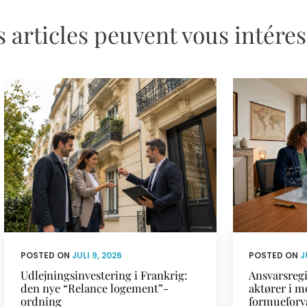
 articles peuvent vous intére
POSTED ON
JULI 9, 2026
POSTED ON
J
Udlejningsinvestering i Frankrig:
Ansvarsregi
den nye “Relance logement”-
aktører i m
ordning
formueforv