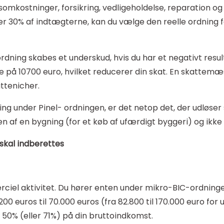
nsomkostninger, forsikring, vedligeholdelse, reparation o
er 30% af indtægterne, kan du vælge den reelle ordning f
 ordning skabes et underskud, hvis du har et negativt resu
e på 10700 euro, hvilket reducerer din skat. En skattemæ
attenicher.
ing under Pinel- ordningen, er det netop det, der udløse
n af en bygning (for et køb af ufærdigt byggeri) og ikke 
skal indberettes
rciel aktivitet. Du hører enten under mikro-BIC-ordninge
00 euros til 70.000 euros (fra 82.800 til 170.000 euro for 
50% (eller 71%) på din bruttoindkomst.