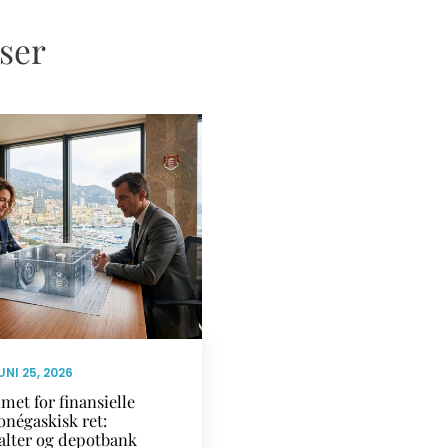
sser
UNI 25, 2026
met for finansielle
onégaskisk ret:
alter og depotbank