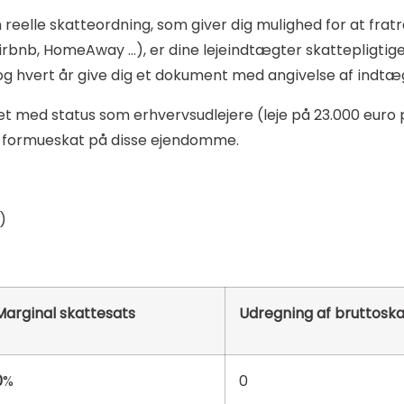
reelle skatteordning, som giver dig mulighed for at fratræ
irbnb, HomeAway …), er dine lejeindtægter skattepligtige
 og hvert år give dig et dokument med angivelse af indtæ
et med status som erhvervsudlejere (leje på 23.000 euro
r formueskat på disse ejendomme.
)
Marginal skattesats
Udregning af bruttosk
0
%
0