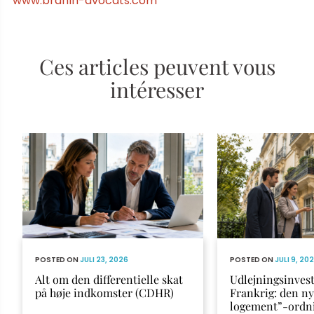
www.brahin-avocats.com
Ces articles peuvent vous
intéresser
POSTED ON
JULI 23, 2026
POSTED ON
JULI 9, 20
Alt om den differentielle skat
Udlejningsinvest
på høje indkomster (CDHR)
Frankrig: den n
logement”-ordn