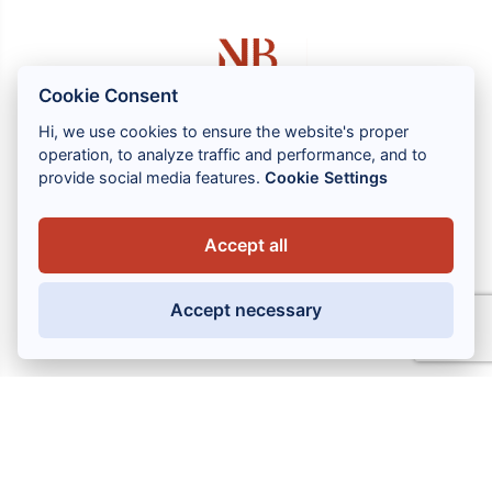
Cookie Consent
Hi, we use cookies to ensure the website's proper
operation, to analyze traffic and performance, and to
1 rue Louis GASSIN - 06300 NICE
provide social media features.
Cookie Settings
+33 (0) 4 93 83 08 76
contact@brahin-avocats.com
Accept all
Våra tjänster
Accept necessary
Användbara länkar
MENTIONS LÉGALES
POLITIQUE DE CONFIDENTIALITÉ