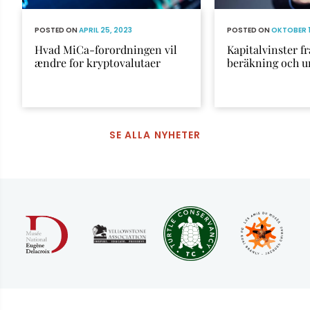
POSTED ON
APRIL 25, 2023
POSTED ON
OKTOBER 1
Hvad MiCa-forordningen vil
Kapitalvinster fr
ændre for kryptovalutaer
beräkning och 
SE ALLA NYHETER