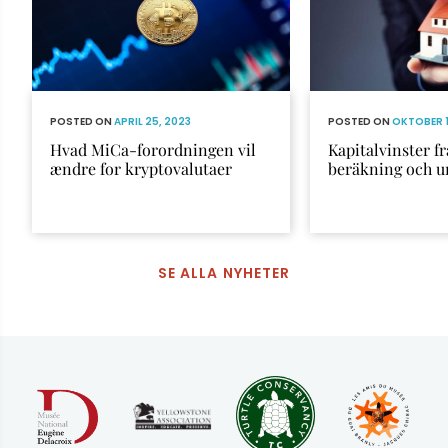
POSTED ON
APRIL 25, 2023
POSTED ON
OKTOBER 1
Hvad MiCa-forordningen vil
Kapitalvinster fr
ændre for kryptovalutaer
beräkning och 
SE ALLA NYHETER