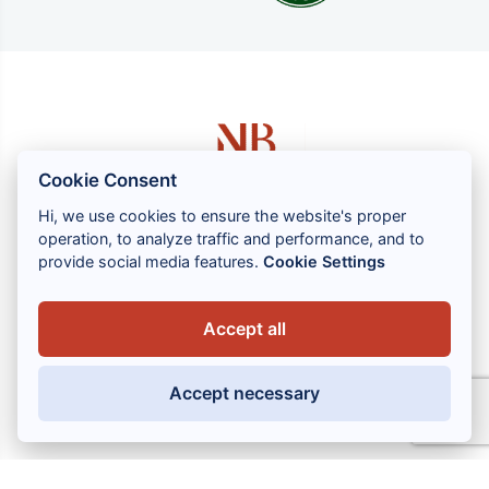
Cookie Consent
Hi, we use cookies to ensure the website's proper
operation, to analyze traffic and performance, and to
1 rue Louis GASSIN - 06300 NICE
provide social media features.
Cookie Settings
+33 (0) 4 93 83 08 76
contact@brahin-avocats.com
Accept all
Våra tjänster
Accept necessary
Användbara länkar