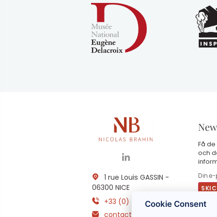
News
Få de
och d
infor
1 rue Louis GASSIN -
06300 NICE
+33 (0) 4 93 83 08 76
Cookie Consent
contact@brahin-
G