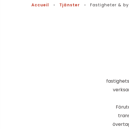
Accueil
›
Tjänster
› Fastigheter & b
fastighet
verksam
Förut
tran
överta