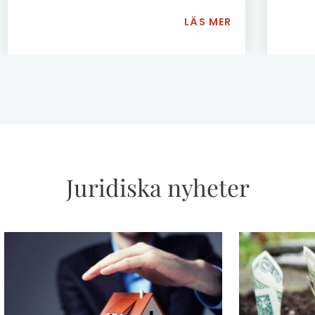
förvärv, försäljningar, partiella bidrag
regle
LÄS MER
av tillgångar, etc.
skatte
Juridiska nyheter