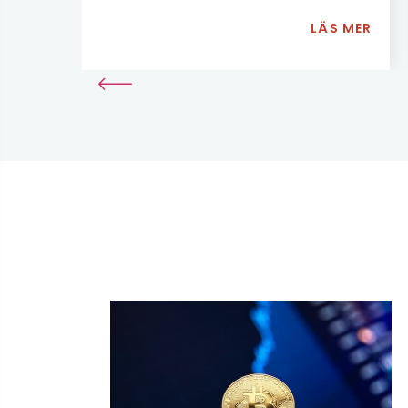
institutionella kunder kan ta ut
LÄS MER
personliga och reella garantier för
fastighetstillgångar.