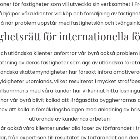
tioner för fastigheter som vill utveckla sin verksamhet i Fr
 hjälper våra klienter vid köp och försäljning av fastigh
å när problem uppstår med fastighetslån och tvångsinl
ghetsrätt för internationella f
och utländska klienter anförtror vår byrå också problem
ttning av deras fastigheter som ägs av utländska företag
ländska skattemyndigheter har försökt införa omotiver
ldigheter utomlands, vilket resulterat i mycket straffbe
illsammans med våra kunder har vi kunnat hitta lösninga
har vår byrå blivit kallad att ifrågasätta byggherrarnas
hov att kalla in försäkringsbolagen med anledning av brist
utförande av kundernas arbeten.
tår också våra klienter under alla faser av förfarandet i 
r, från expertisen till resultatet av förfarandet och den