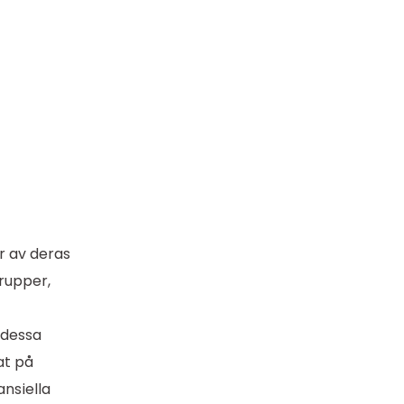
r av deras
grupper,
 dessa
at på
nsiella