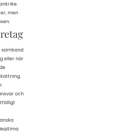
ankrike.
eter, men
ösen.
öretag
 i samband
 eller när
ade
skattning.
r.
 ansvar och
fälligt
franska
 legitima