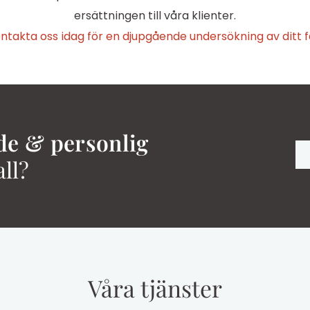
ersättningen till våra klienter.
ntakta oss idag för en djupgående undersökning av ditt fa
de & personlig
all?
Våra tjänster