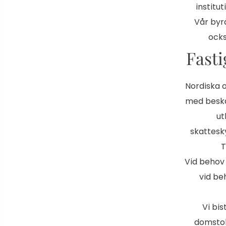
institu
Vår byrå
ocks
Fasti
Nordiska 
med beska
ut
skattesky
T
Vid behov 
vid be
Vi bis
domstola