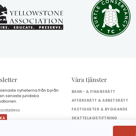
letter
Våra tjänster
 senaste nyheterna från byrån
BANK- & FINANSRÄTT
en senaste juridiska
AFFÄRSRÄTT & ARBETSRÄTT
mationen.
FASTIGHETER & BYGGANDE
SKATTELAGSTIFTNING
ARVSRÄTT
enom att skicka in detta formulär