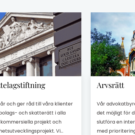
telagstiftning
Arvsrätt
tår och ger råd till våra klienter
Vår advokatbyrå
olags- och skatterätt i alla
det möjligt för 
 kommersiella projekt och
slutföra en inter
hetsutvecklingsprojekt. Vi
med prioritering