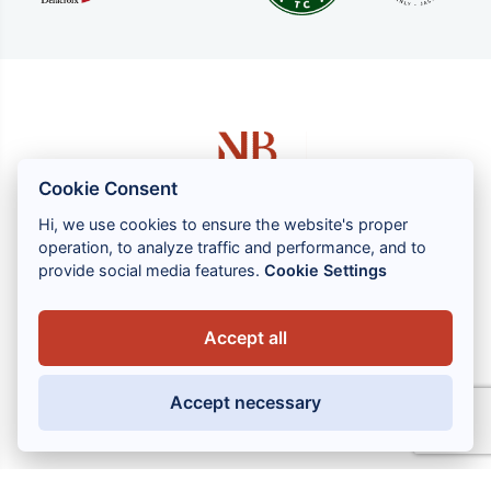
Cookie Consent
Hi, we use cookies to ensure the website's proper
operation, to analyze traffic and performance, and to
1 rue Louis GASSIN - 06300 NICE
provide social media features.
Cookie Settings
+33 (0) 4 93 83 08 76
contact@brahin-avocats.com
Accept all
Servizi
Accept necessary
Link utili