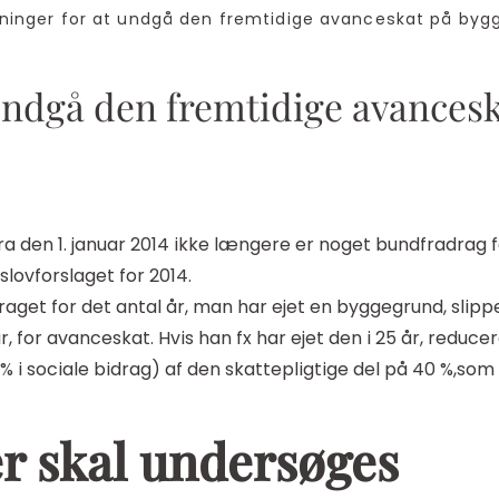
inger for at undgå den fremtidige avanceskat på byg
t undgå den fremtidige avance
ra den 1. januar 2014 ikke længere er noget bundfradrag
lovforslaget for 2014.
aget for det antal år, man har ejet en byggegrund, slippe
, for avanceskat. Hvis han fx har ejet den i 25 år, reduc
% i sociale bidrag) af den skattepligtige del på 40 %,som 
er skal undersøges