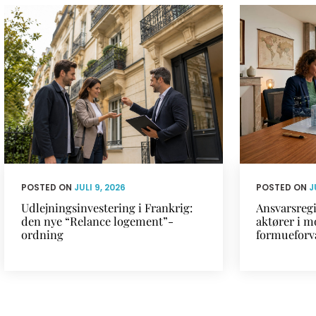
POSTED ON
JULI 9, 2026
POSTED ON
J
Udlejningsinvestering i Frankrig:
Ansvarsregi
den nye “Relance logement”-
aktører i m
ordning
formueforv