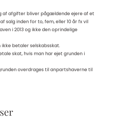
ng af afgifter bliver pågældende ejere af et
 salg inden for to, fem, eller 10 år fx vil
ven i 2013 og ikke den oprindelige
m ikke betaler selskabsskat.
etale skat, hvis man har ejet grunden i
egrunden overdrages til anpartshaverne til
sser