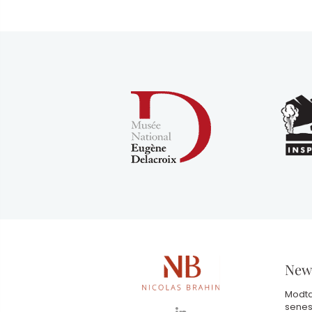
News
Modta
senes