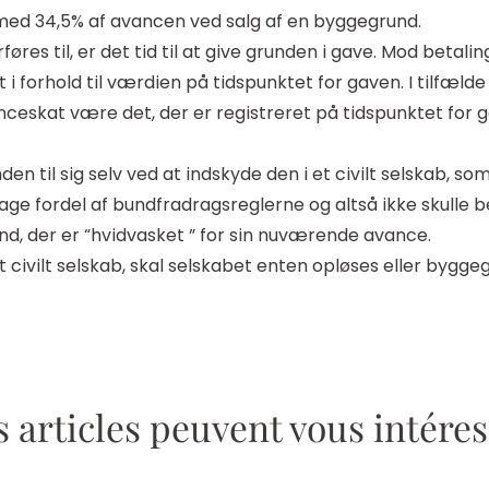
med 34,5% af avancen ved salg af en byggegrund.
res til, er det tid til at give grunden i gave. Mod betali
i forhold til værdien på tidspunktet for gaven. I tilfælde af
skat være det, der er registreret på tidspunktet for ga
n til sig selv ved at indskyde den i et civilt selskab, so
age fordel af bundfradragsreglerne og altså ikke skulle b
nd, der er “hvidvasket ” for sin nuværende avance.
t civilt selskab, skal selskabet enten opløses eller bygg
 articles peuvent vous intére