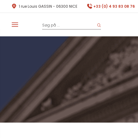
1 rue Louis GASSIN - 06300 NICE
+33 (0) 4 93 83 08 76