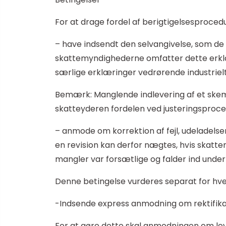
For at drage fordel af berigtigelsesprocedu
– have indsendt den selvangivelse, som de 
skattemyndighederne omfatter dette erklær
særlige erklæringer vedrørende industrie
Bemærk: Manglende indlevering af et skema 
skatteyderen fordelen ved justeringsproce
– anmode om korrektion af fejl, udeladelser 
en revision kan derfor nægtes, hvis skattemy
mangler var forsætlige og falder ind under
Denne betingelse vurderes separat for hv
-Indsende express anmodning om rektifika
For at gøre dette skal anmodningen om lovli