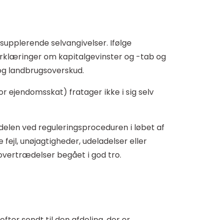
supplerende selvangivelser. Ifølge
rklæringer om kapitalgevinster og -tab og
og landbrugsoverskud.
r ejendomsskat) fratager ikke i sig selv
ordelen ved reguleringsproceduren i løbet af
fejl, unøjagtigheder, udeladelser eller
overtrædelser begået i god tro.
ter sendt til den afdeling, der er