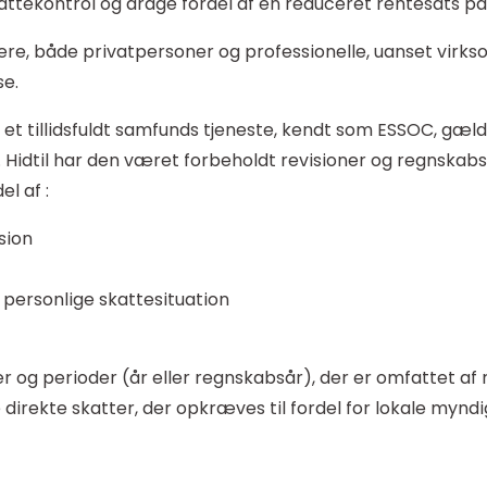
attekontrol og drage fordel af en reduceret rentesats på
re, både privatpersoner og professionelle, uanset virks
se.
 et tillidsfuldt samfunds tjeneste, kendt som ESSOC, gæld
er. Hidtil har den været forbeholdt revisioner og regns
l af :
sion
 personlige skattesituation
r og perioder (år eller regnskabsår), der er omfattet af
direkte skatter, der opkræves til fordel for lokale myndi