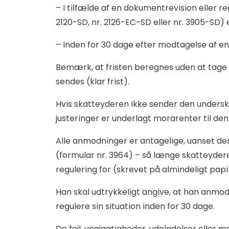
– I tilfælde af en dokumentrevision eller 
2120-SD, nr. 2126-EC-SD eller nr. 3905-SD) e
– Inden for 30 dage efter modtagelse af en
Bemærk, at fristen beregnes uden at tage 
sendes (klar frist).
Hvis skatteyderen ikke sender den underskr
justeringer er underlagt morarenter til den 
Alle anmodninger er antagelige, uanset d
(formular nr. 3964) – så længe skatteyde
regulering for (skrevet på almindeligt papi
Han skal udtrykkeligt angive, at han anmoder
regulere sin situation inden for 30 dage.
De fejl, unøjagtigheder, udeladelser eller