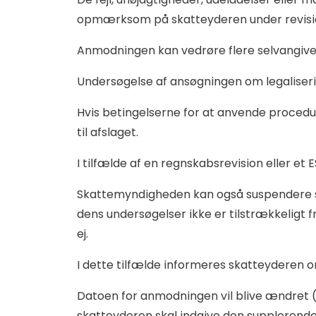
opmærksom på skatteyderen under revisione
Anmodningen kan vedrøre flere selvangivelse
Undersøgelse af ansøgningen om legaliser
Hvis betingelserne for at anvende procedu
til afslaget.
I tilfælde af en regnskabsrevision eller et
Skattemyndigheden kan også suspendere sin 
dens undersøgelser ikke er tilstrækkeligt 
ej.
I dette tilfælde informeres skatteyderen om
Datoen for anmodningen vil blive ændret (el
skatteyderen skal indgive den supplerend