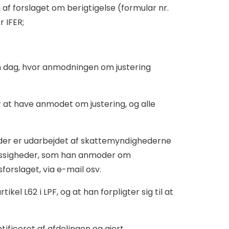
af forslaget om berigtigelse (formular nr.
r IFER;
n dag, hvor anmodningen om justering
 at have anmodet om justering, og alle
 der er udarbejdet af skattemyndighederne
mæssigheder, som han anmoder om
forslaget, via e-mail osv.
el L62 i LPF, og at han forpligter sig til at
ificeret af afdelingen og gjort