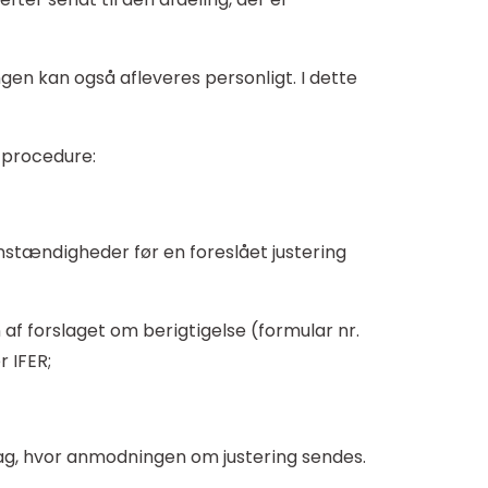
n kan også afleveres personligt. I dette
 procedure:
mstændigheder før en foreslået justering
af forslaget om berigtigelse (formular nr.
r IFER;
ag, hvor anmodningen om justering sendes.