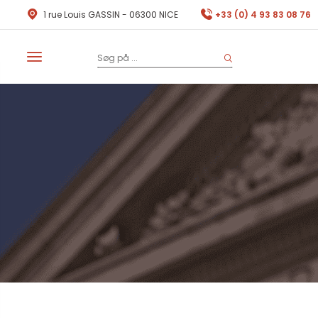
1 rue Louis GASSIN - 06300 NICE
+33 (0) 4 93 83 08 76