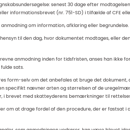
regnskabsundersøgelse: senest 30 dage efter modtagelsen 
ller informationsbrevet (nr. 751-SD) i tilfælde af CFE elle
 anmodning om information, afklaring eller begrundelse.
hensyn til den dag, hvor dokumentet modtages, eller de
evne anmodning inden for tidsfristen, anses han ikke for
fulde sats.
eres form-selv om det anbefales at bruge det dokument,
ren specifikt nævner arten og størrelsen af de uregel
r, i brevet med skatteyderens bemærkninger til rettelses
 om at drage fordel af den procedure, der er fastsat i artik
 mangler, som anmodningen vedrører, kan være blevet ident