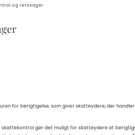
rol og retssager
ager
n for berigtigelse, som giver skatteydere, der handler i 
 skattekontrol gør det muligt for skatteydere at berigtige