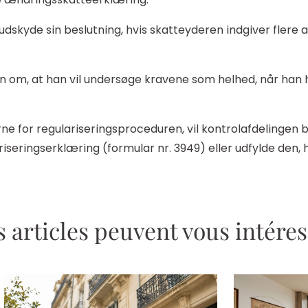
dskyde sin beslutning, hvis skatteyderen indgiver flere
n om, at han vil undersøge kravene som helhed, når han h
rne for regulariseringsproceduren, vil kontrolafdelingen
seringserklæring (formular nr. 3949) eller udfylde den, h
 articles peuvent vous intére