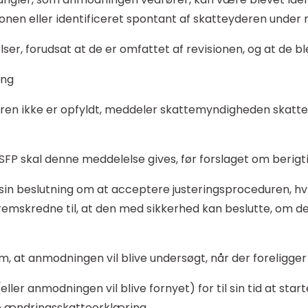
n eller identificeret spontant af skatteyderen under r
r, forudsat at de er omfattet af revisionen, og at de ble
ing
ren ikke er opfyldt, meddeler skattemyndigheden skatte
 ESFP skal denne meddelelse gives, før forslaget om berigt
beslutning om at acceptere justeringsproceduren, hvis d
fremskredne til, at den med sikkerhed kan beslutte, om d
, at anmodningen vil blive undersøgt, når der foreligger 
ler anmodningen vil blive fornyet) for til sin tid at star
e ændringsskatteerklæring.