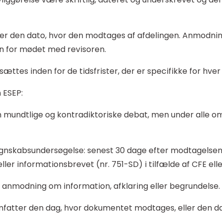
 den dato, hvor den modtages af afdelingen. Anmodninge
n for mødet med revisoren.
ttes inden for de tidsfrister, der er specifikke for hver
n ESEP:
n mundtlige og kontradiktoriske debat, men under alle o
regnskabsundersøgelse: senest 30 dage efter modtagelsen 
ller informationsbrevet (nr. 751-SD) i tilfælde af CFE elle
 anmodning om information, afklaring eller begrundelse.
mfatter den dag, hvor dokumentet modtages, eller den d