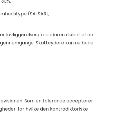
 30%.
omhedstype (SA, SARL,
er lovliggørelsesproceduren i løbet af en
kabsgennemgange. Skatteydere kan nu bede
 revisionen. Som en tolerance accepterer
gheder, for hvilke den kontradiktoriske