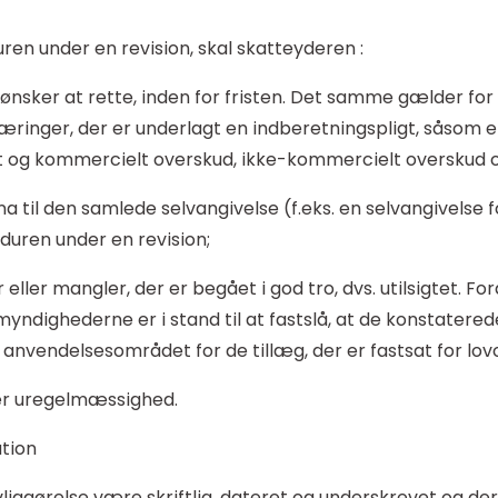
ren under en revision, skal skatteyderen :
ønsker at rette, inden for fristen. Det samme gælder for 
inger, der er underlagt en indberetningspligt, såsom e
lt og kommercielt overskud, ikke-kommercielt overskud 
til den samlede selvangivelse (f.eks. en selvangivelse fo
duren under en revision;
eller mangler, der er begået i god tro, dvs. utilsigtet. F
ndighederne er i stand til at fastslå, at de konstaterede 
 anvendelsesområdet for de tillæg, der er fastsat for lov
er uregelmæssighed.
tion
ggørelse være skriftlig, dateret og underskrevet og deref