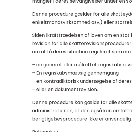
mangler i deres selvangivelser under en sk
Denne procedure gælder for alle skatteyde
enkeltmandsvirksomhed osv.) eller størrel
Siden ikrafttrædelsen af loven om en stat i
revision for alle skatterevisionsprocedur
om at få deres situation reguleret som en de
– en generel eller målrettet regnskabsrevi
– En regnskabsmæssig gennemgang
– en kontradiktorisk undersøgelse af deres
– eller en dokumentrevision.
Denne procedure kan gælde for alle skatte
administrationen, at den også kan omfatte 
berigtigelsesprocedure ikke er anvendelig.
Betingelser