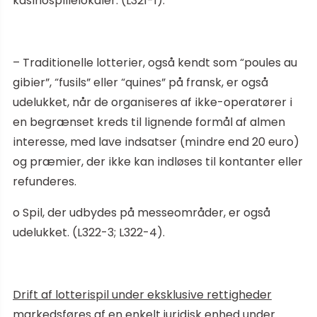
kasinospillelokaler. (L321-1).
– Traditionelle lotterier, også kendt som “poules au
gibier”, “fusils” eller “quines” på fransk, er også
udelukket, når de organiseres af ikke-operatører i
en begrænset kreds til lignende formål af almen
interesse, med lave indsatser (mindre end 20 euro)
og præmier, der ikke kan indløses til kontanter eller
refunderes.
o Spil, der udbydes på messeområder, er også
udelukket. (L322-3; L322-4).
Drift af lotterispil under eksklusive rettigheder
markedsføres af en enkelt juridisk enhed under