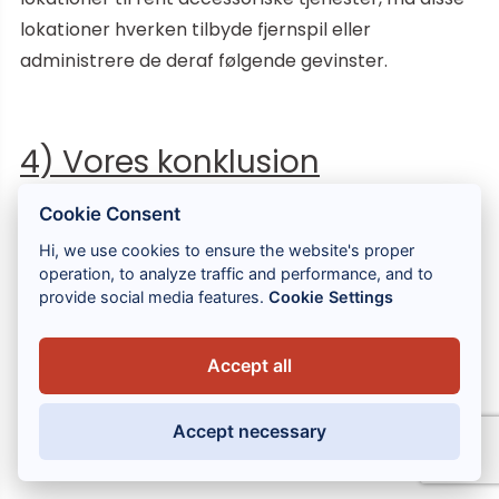
lokationer hverken tilbyde fjernspil eller
administrere de deraf følgende gevinster.
4) Vores konklusion
Konklusionen er, at Frankrig, Storbritannien og
Cookie Consent
Italien har meget forskellige måder at administrere
Hi, we use cookies to ensure the website's proper
lotterier og spil på.
operation, to analyze traffic and performance, and to
provide social media features.
Cookie Settings
Accept all
I Frankrig er systemet meget strengt: spil er
forbudt, bortset fra undtagelser, der overvåges nøje
Accept necessary
af staten, for at beskytte den offentlige orden og
sårbare mennesker.