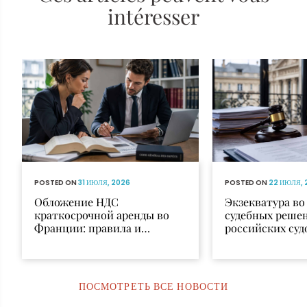
intéresser
POSTED ON
31 ИЮЛЯ, 2026
POSTED ON
22 ИЮЛЯ, 
Обложение НДС
Экзекватура в
краткосрочной аренды во
судебных реше
Франции: правила и
российских суд
исключения
признания и и
ПОСМОТРЕТЬ ВСЕ НОВОСТИ