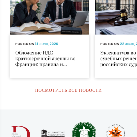
POSTED ON
31 ИЮЛЯ, 2026
POSTED ON
22 ИЮЛЯ, 
Обложение НДС
Экзекватура в
краткосрочной аренды во
судебных реше
Франции: правила и
российских суд
исключения
признания и и
ПОСМОТРЕТЬ ВСЕ НОВОСТИ