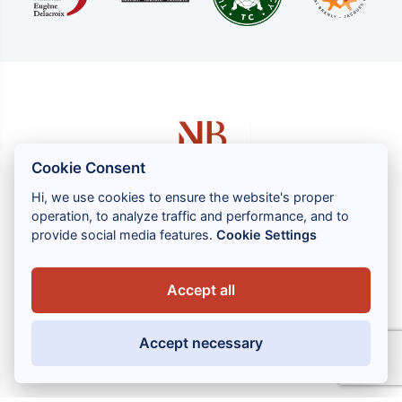
Cookie Consent
Hi, we use cookies to ensure the website's proper
operation, to analyze traffic and performance, and to
1 rue Louis GASSIN - 06300 NICE
provide social media features.
Cookie Settings
+33 (0) 4 93 83 08 76
contact@brahin-avocats.com
Accept all
Наши услуги
Accept necessary
Полезные ссылки