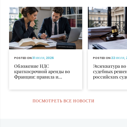
POSTED ON
31 ИЮЛЯ, 2026
POSTED ON
22 ИЮЛЯ, 
Обложение НДС
Экзекватура в
краткосрочной аренды во
судебных реше
Франции: правила и
российских суд
исключения
признания и и
ПОСМОТРЕТЬ ВСЕ НОВОСТИ