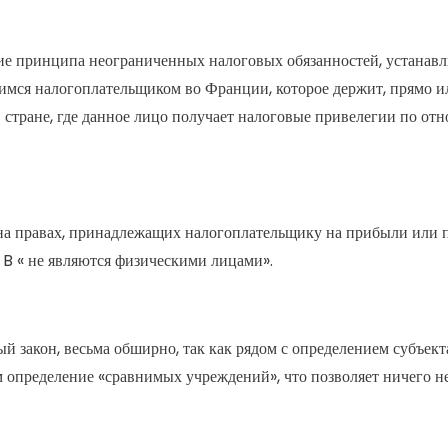
ние принципа неограниченных налоговых обязанностей, устана
ся налогоплательщиком во Франции, которое держит, прямо или
в стране, где данное лицо получает налоговые привелегии по от
на правах, принадлежащих налогоплательщику на прибыли или 
09 B « не являются физическими лицами».
ый закон, весьма обширно, так как рядом с определением субъек
 определение «сравнимых учреждений», что позволяет ничего н