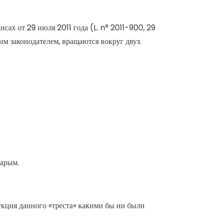
сах от 29 июля 2011 года (L. n° 2011-900, 29
ским законодателем, вращаются вокруг двух
тарым.
одукция данного «треста» какими бы ни были