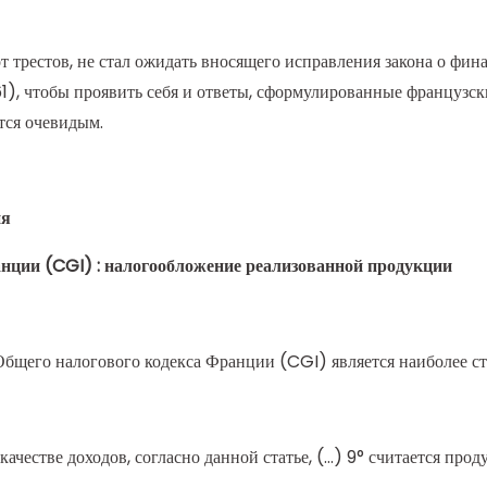
трестов, не стал ожидать вносящего исправления закона о финан
m. 461), чтобы проявить себя и ответы, сформулированные француз
ется очевидым.
ия
анции (CGI) : налогообложение реализованной продукции
Общего налогового кодекса Франции (CGI) является наиболее с
 качестве доходов, согласно данной статье, (…) 9° считается пр