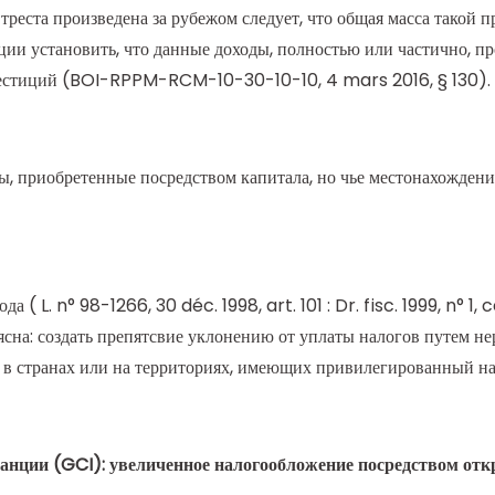
 треста произведена за рубежом следует, что общая масса тако
ции установить, что данные доходы, полностью или частично, п
нвестиций (BOI-RPPM-RCM-10-30-10-10, 4 mars 2016, § 130).
ы, приобретенные посредством капитала, но чье местонахождение
а ( L. n° 98-1266, 30 déc. 1998, art. 101 : Dr. fisc. 1999, n° 1
сна: создать препятсвие уклонению от уплаты налогов путем не
 в странах или на территориях, имеющих привилегированный н
ранции (GCI): увеличенное налогообложение посредством от