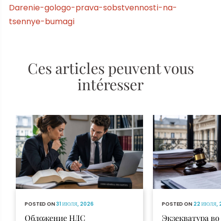
Darenie-gologo-prava-sobstvennosti-na-
tsennye-bumagi
Ces articles peuvent vous
intéresser
POSTED ON
31 ИЮЛЯ, 2026
POSTED ON
22 ИЮЛЯ, 
Обложение НДС
Экзекватура в