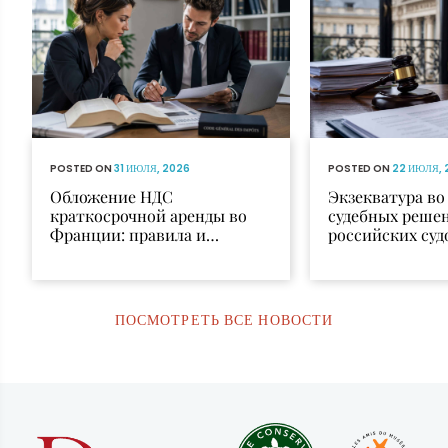
POSTED ON
31 ИЮЛЯ, 2026
POSTED ON
22 ИЮЛЯ, 
Обложение НДС
Экзекватура в
краткосрочной аренды во
судебных реше
Франции: правила и
российских суд
исключения
признания и и
ПОСМОТРЕТЬ ВСЕ НОВОСТИ