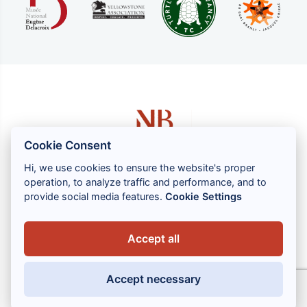
Cookie Consent
Hi, we use cookies to ensure the website's proper
operation, to analyze traffic and performance, and to
1 rue Louis GASSIN - 06300 NICE
provide social media features.
Cookie Settings
+33 (0) 4 93 83 08 76
contact@brahin-avocats.com
Accept all
Наши услуги
Accept necessary
Полезные ссылки