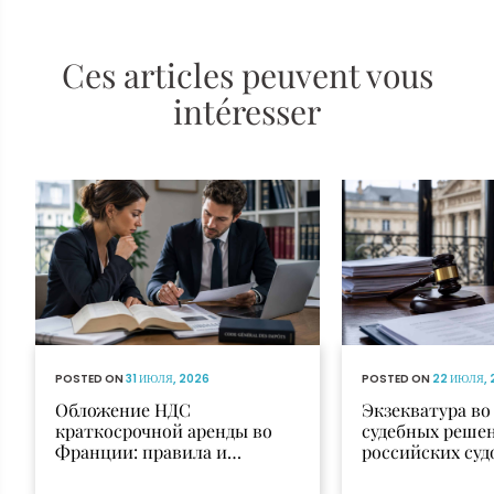
Ces articles peuvent vous
intéresser
POSTED ON
31 ИЮЛЯ, 2026
POSTED ON
22 ИЮЛЯ, 
Обложение НДС
Экзекватура в
краткосрочной аренды во
судебных реше
Франции: правила и
российских суд
исключения
признания и и