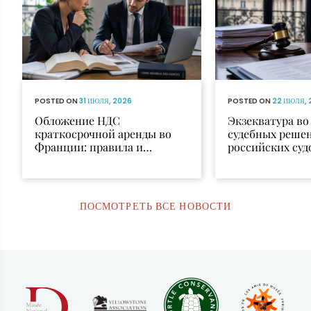
POSTED ON
31 ИЮЛЯ, 2026
POSTED ON
22 ИЮЛЯ, 
Обложение НДС
Экзекватура в
краткосрочной аренды во
судебных реше
Франции: правила и
российских суд
исключения
признания и и
ПОСМОТРЕТЬ ВСЕ НОВОСТИ