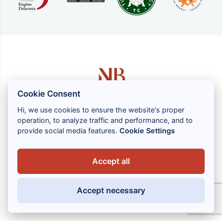
Cookie Consent
Hi, we use cookies to ensure the website's proper
operation, to analyze traffic and performance, and to
1 rue Louis GASSIN - 06300 NICE
provide social media features.
Cookie Settings
+33 (0) 4 93 83 08 76
contact@brahin-avocats.com
Accept all
Наши услуги
Accept necessary
Полезные ссылки