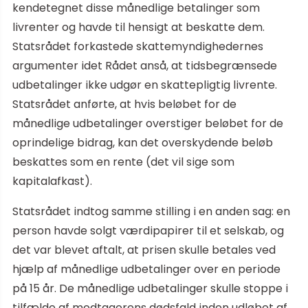
kendetegnet disse månedlige betalinger som
livrenter og havde til hensigt at beskatte dem.
Statsrådet forkastede skattemyndighedernes
argumenter idet Rådet anså, at tidsbegrænsede
udbetalinger ikke udgør en skattepligtig livrente.
Statsrådet anførte, at hvis beløbet for de
månedlige udbetalinger overstiger beløbet for de
oprindelige bidrag, kan det overskydende beløb
beskattes som en rente (det vil sige som
kapitalafkast).
Statsrådet indtog samme stilling i en anden sag: en
person havde solgt værdipapirer til et selskab, og
det var blevet aftalt, at prisen skulle betales ved
hjælp af månedlige udbetalinger over en periode
på 15 år. De månedlige udbetalinger skulle stoppe i
tilfælde af modtagerens dødsfald inden udløbet af