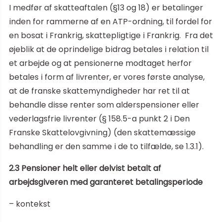
I medfør af skatteaftalen (§13 og 18) er betalinger
inden for rammerne af en ATP-ordning, til fordel for
en bosat i Frankrig, skattepligtige i Frankrig. Fra det
øjeblik at de oprindelige bidrag betales i relation til
et arbejde og at pensionerne modtaget herfor
betales i form af livrenter, er vores første analyse,
at de franske skattemyndigheder har ret til at
behandle disse renter som alderspensioner eller
vederlagsfrie livrenter (§ 158.5-a punkt 2 i Den
Franske Skattelovgivning) (den skattemæssige
behandling er den samme i de to tilfælde, se 1.3.1).
2.3 Pensioner helt eller delvist betalt af
arbejdsgiveren med garanteret betalingsperiode
– kontekst