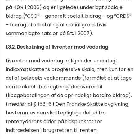
på 40% i 2006) og er ligeledes underlagt sociale
bidrag (”CSG” – generelt socialt bidrag – og ”CRDS”
– bidrag til afbetaling af social gæld, hvis
sammenlagte sats er på 8% i 2007).
1.3.2. Beskatning af livrenter mod vederlag
Livrenter mod vederlag er ligeledes underlagt
indkomstskattens progressive skala, men kun for en
del af beløbets vedkommende (formålet et at tage
den brøkdel i betragtning, der svarer til
tilbagebetalingen af de oprindeligt betalte bidrag).
I medfør af § 158-6 i Den Franske Skattelovgivning
bestemmes den skattepligtige del ud fra
rentenyderens alder på tidspunktet for
indtrædelsen i brugsretten til renten: