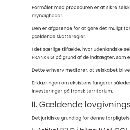
Formålet med proceduren er at sikre selska
myndigheder.
Den er afgørende for at gøre det muligt fo
gældende skatteregler.
I det særlige tilfælde, hvor udenlandske se
FRANKRIG på grund af de indtægter, som ej
Dette erhverv medfører, at selskabet bliv
Erklæringen om eksistens fungerer således
investeringer på fransk territorium.
II. Gældende lovgivning
Det juridiske grundlag for denne forpligte