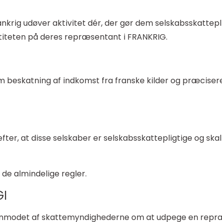
nkrig udøver aktivitet dér, der gør dem selskabsskattepli
ntiteten på deres repræsentant i FRANKRIG.
 beskatning af indkomst fra franske kilder og præciser
fter, at disse selskaber er selskabsskattepligtige og skal
 de almindelige regler.
GI
 anmodet af skattemyndighederne om at udpege en repræs