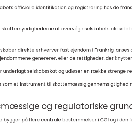
bets officielle identifikation og registrering hos de fr
r skattemyndighederne at overvåge selskabets aktiviteter
lskaber direkte erhverver fast ejendom i Frankrig, anses 
endommene genererer, eller de rettigheder, der knytter 
er underlagt selskabsskat og udløser en række strenge re
 som et instrument til skattemæssig gennemsigtighed me
smæssige og regulatoriske grun
lse bygger på flere centrale bestemmelser i CGI og i den