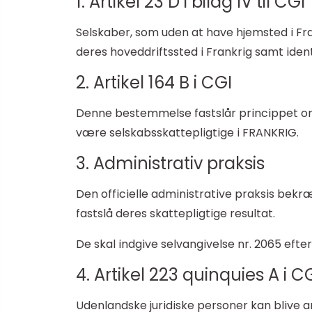
1. Artikel 23 D i bilag IV til CGI
Selskaber, som uden at have hjemsted i Fra
deres hoveddriftssted i Frankrig samt ide
2. Artikel 164 B i CGI
Denne bestemmelse fastslår princippet om
være selskabsskattepligtige i FRANKRIG.
3. Administrativ praksis
Den officielle administrative praksis bekræ
fastslå deres skattepligtige resultat.
De skal indgive selvangivelse nr. 2065 efter
4. Artikel 223 quinquies A i C
Udenlandske juridiske personer kan blive