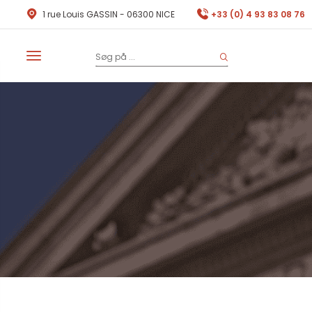
1 rue Louis GASSIN - 06300 NICE
+33 (0) 4 93 83 08 76