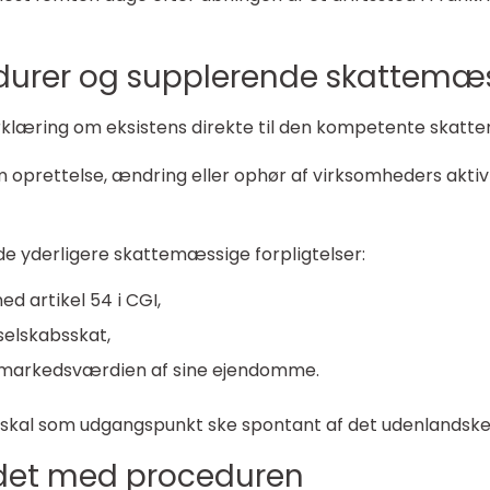
edurer og supplerende skattemæss
erklæring om eksistens direkte til den kompetente skatt
om oprettelse, ændring eller ophør af virksomheders aktiv
lde yderligere skattemæssige forpligtelser:
d artikel 54 i CGI,
 selskabsskat,
af markedsværdien af sine ejendomme.
 skal som udgangspunkt ske spontant af det udenlandske
det med proceduren