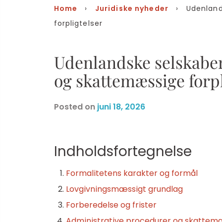
Home
›
Juridiske nyheder
› Udenlandsk
forpligtelser
Udenlandske selskaber
og skattemæssige forpl
Posted on
juni 18, 2026
Indholdsfortegnelse
Formalitetens karakter og formål
Lovgivningsmæssigt grundlag
Forberedelse og frister
Administrative procedurer og skattemæ