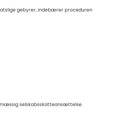
statslige gebyrer, indebærer proceduren
ønsmæssig selskabsskatteansættelse.