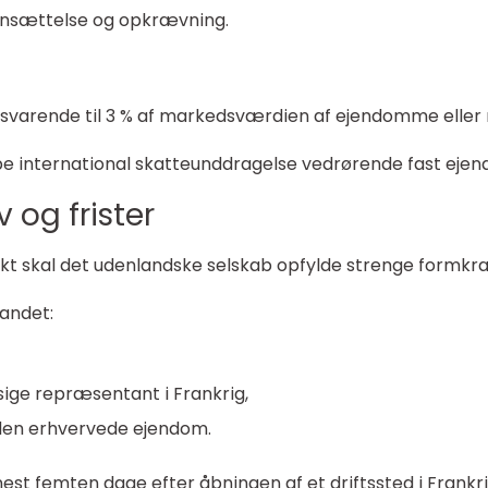
nsættelse og opkrævning.
svarende til 3 % af markedsværdien af ejendomme eller 
 international skatteunddragelse vedrørende fast ejen
v og frister
t skal det udenlandske selskab opfylde strenge formkr
andet:
ge repræsentant i Frankrig,
 den erhvervede ejendom.
st femten dage efter åbningen af et driftssted i Frankrig