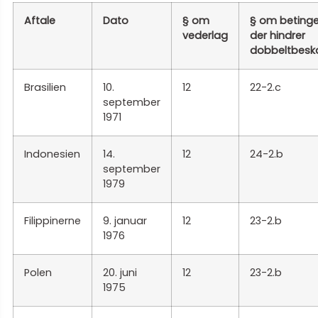
Aftale
Dato
§ om
§ om betinge
vederlag
der hindrer
dobbeltbesk
Brasilien
10.
12
22-2.c
september
1971
Indonesien
14.
12
24-2.b
september
1979
Filippinerne
9. januar
12
23-2.b
1976
Polen
20. juni
12
23-2.b
1975