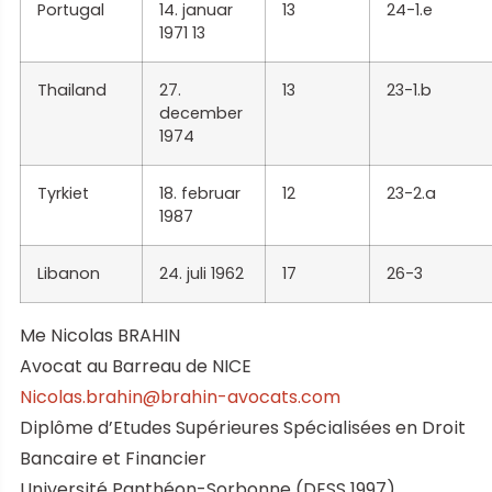
Portugal
14. januar
13
24-1.e
1971 13
Thailand
27.
13
23-1.b
december
1974
Tyrkiet
18. februar
12
23-2.a
1987
Libanon
24. juli 1962
17
26-3
Me Nicolas BRAHIN
Avocat au Barreau de NICE
Nicolas.brahin@brahin-avocats.com
Diplôme d’Etudes Supérieures Spécialisées en Droit
Bancaire et Financier
Université Panthéon-Sorbonne (DESS 1997)