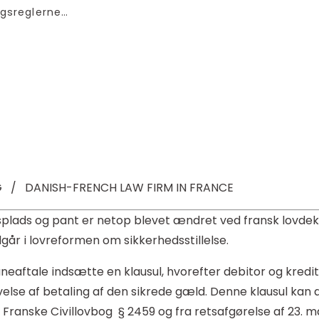
gsreglerne…
 / DANISH-FRENCH LAW FIRM IN FRANCE
splads og pant er netop blevet ændret ved fransk lovdekr
år i lovreformen om sikkerhedsstillelse.
neaftale indsætte en klausul, hvorefter debitor og kredito
else af betaling af den sikrede gæld. Denne klausul kan do
Franske Civillovbog § 2459 og fra retsafgørelse af 23. mar