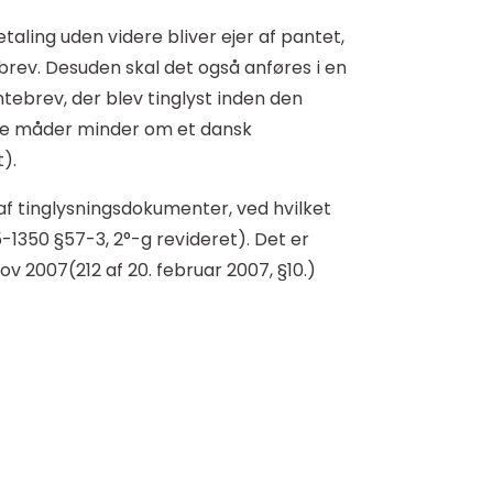
aling uden videre bliver ejer af pantet,
brev. Desuden skal det også anføres i en
tebrev, der blev tinglyst inden den
ange måder minder om et dansk
).
f tinglysningsdokumenter, ved hvilket
-1350 §57-3, 2°-g revideret). Det er
ov 2007(212 af 20. februar 2007, §10.)