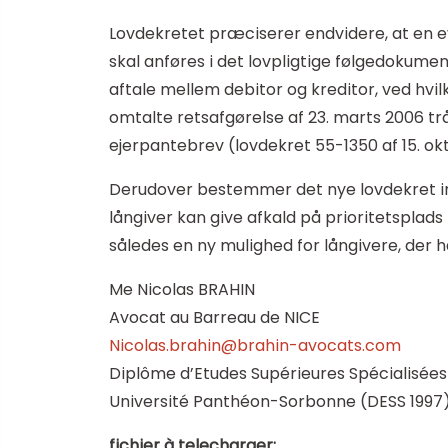
Lovdekretet præciserer endvidere, at en ev
skal anføres i det lovpligtige følgedokume
aftale mellem debitor og kreditor, ved hvi
omtalte retsafgørelse af 23. marts 2006 t
ejerpantebrev (lovdekret 55-1350 af 15. okt
Derudover bestemmer det nye lovdekret in
långiver kan give afkald på prioritetsplad
således en ny mulighed for långivere, der ha
Me Nicolas BRAHIN
Avocat au Barreau de NICE
Nicolas.brahin@brahin-avocats.com
Diplôme d’Etudes Supérieures Spécialisées 
Université Panthéon-Sorbonne (DESS 1997
fichier à telecharger: