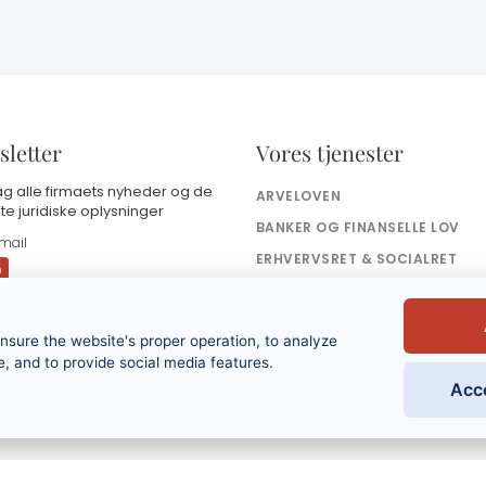
letter
Vores tjenester
g alle firmaets nyheder og de
ARVELOVEN
te juridiske oplysninger
BANKER OG FINANSELLE LOV
ERHVERVSRET & SOCIALRET
SKATTERET
ed at indsende denne formular
ensure the website's proper operation, to analyze
ccepterer jeg, at de indtastede
plysninger vil blive brugt som en del af
, and to provide social media features.
in anmodning og det kommercielle
Acc
orhold, der måtte følge heraf. Se
rivatlivspolitikken.