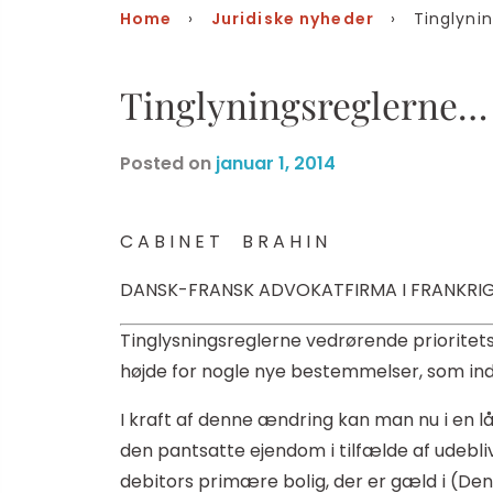
Home
›
Juridiske nyheder
› Tinglynin
Tinglyningsreglerne…
Posted on
januar 1, 2014
C A B I N E T B R A H I N
DANSK-FRANSK ADVOKATFIRMA I FRANKRIG
Tinglysningsreglerne vedrørende prioritet
højde for nogle nye bestemmelser, som indg
I kraft af denne ændring kan man nu i en lå
den pantsatte ejendom i tilfælde af udebliv
debitors primære bolig, der er gæld i (Den 