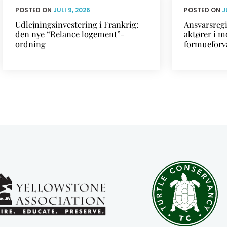
POSTED ON
JULI 9, 2026
POSTED ON
J
Udlejningsinvestering i Frankrig:
Ansvarsregi
den nye “Relance logement”-
aktører i m
ordning
formueforv