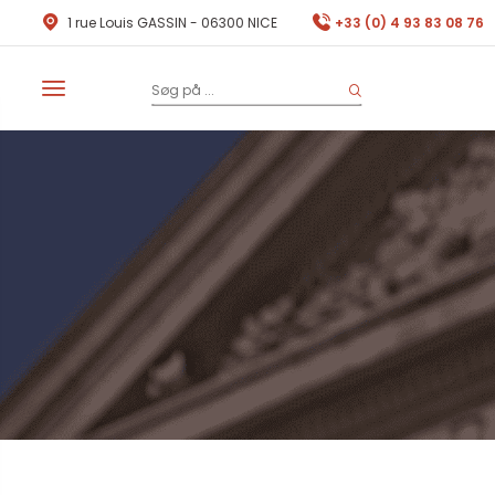
1 rue Louis GASSIN - 06300 NICE
+33 (0) 4 93 83 08 76