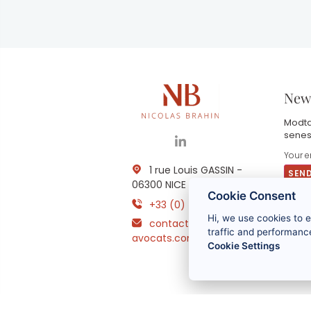
News
Modta
senes
1 rue Louis GASSIN -
06300 NICE
Cookie Consent
+33 (0) 4 93 83 08 76
V
Hi, we use cookies to 
contact@brahin-
a
o
traffic and performance
avocats.com
m
Cookie Settings
f
p