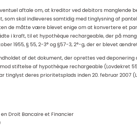
entuel aftale om, at kreditor ved debitors manglende bet
nt, som skal indleveres samtidig med tinglysning af pante
lken de måtte være blevet enige om at konvertere et pan
rådte i kraft, til et hypothèque rechargeable, der på m
ober 1955, § 55, 2-3° og §57-3, 2°-g, der er blevet ændret
dholdet af det dokument, der oprettes ved deponering a
s mod stiftelse af hypothèque rechargeable (Lovdekret 55
r tinglyst deres prioritetsplads inden 20. februar 2007 (L
en Droit Bancaire et Financier
)