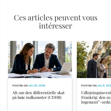
Ces articles peuvent vous
intéresser
POSTED ON
JULI 23, 2026
POSTED ON
JULI 9, 20
Alt om den differentielle skat
Udlejningsinvest
på høje indkomster (CDHR)
Frankrig: den n
logement”-ordn