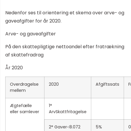
Nedenfor ses til orientering et skema over arve- og
gaveafgifter for år 2020.
Arve- og gaveafgifter
På den skattepligtige nettoandel efter fratrækning
af skattefradrag
År 2020
Overdragelse
2020
Afgiftssats
F
mellem
Ægtefælle
1°
eller samlever
ArvSkattfritagelse
2° Gaver˂8.072
5%
0