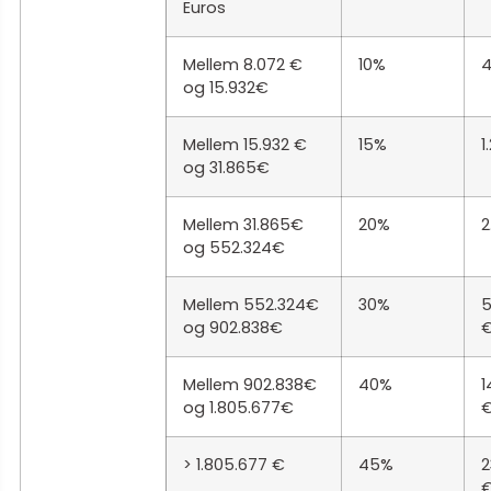
Euros
Mellem 8.072 €
10%
4
og 15.932€
Mellem 15.932 €
15%
1
og 31.865€
Mellem 31.865€
20%
2
og 552.324€
Mellem 552.324€
30%
5
og 902.838€
Mellem 902.838€
40%
1
og 1.805.677€
> 1.805.677 €
45%
2