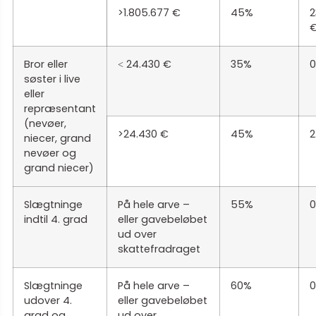
>1.805.677 €
45%
2
Bror eller
˂ 24.430 €
35%
0
søster i live
eller
repræsentant
(nevøer,
>24.430 €
45%
2
niecer, grand
nevøer og
grand niecer)
Slægtninge
På hele arve –
55%
0
indtil 4. grad
eller gavebeløbet
ud over
skattefradraget
Slægtninge
På hele arve –
60%
0
udover 4.
eller gavebeløbet
grad og
ud over