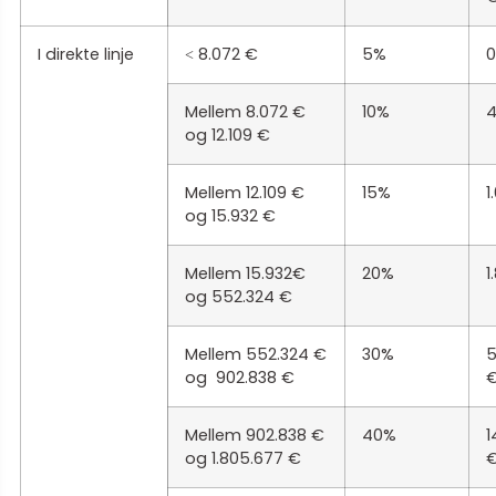
I direkte linje
˂ 8.072 €
5%
0
Mellem 8.072 €
10%
4
og 12.109 €
Mellem 12.109 €
15%
1
og 15.932 €
Mellem 15.932€
20%
1
og 552.324 €
Mellem 552.324 €
30%
5
og 902.838 €
Mellem 902.838 €
40%
1
og 1.805.677 €