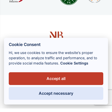
Cookie Consent
Hi, we use cookies to ensure the website's proper
operation, to analyze traffic and performance, and to
1 rue Louis GASSIN - 06300 NICE
provide social media features.
Cookie Settings
+33 (0) 4 93 83 08 76
contact@brahin-avocats.com
Accept all
Vores tjenester
Accept necessary
Nyttige links