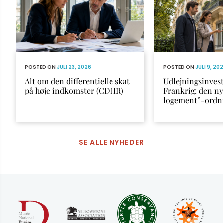
POSTED ON
JULI 23, 2026
POSTED ON
JULI 9, 20
Alt om den differentielle skat
Udlejningsinvest
på høje indkomster (CDHR)
Frankrig: den n
logement”-ordn
SE ALLE NYHEDER