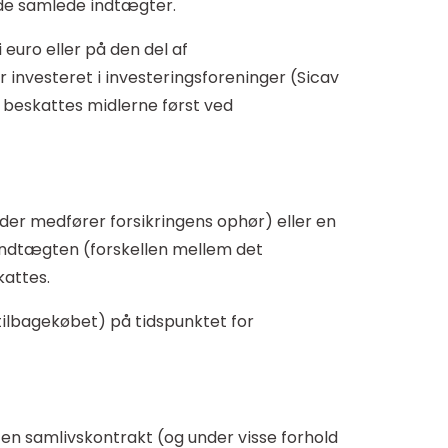
 af de samlede indtægter.
 euro eller på den del af
er investeret i investeringsforeninger (Sicav
b, beskattes midlerne først ved
 der medfører forsikringens ophør) eller en
n indtægten (forskellen mellem det
kattes.
 tilbagekøbet) på tidspunktet for
 en samlivskontrakt (og under visse forhold