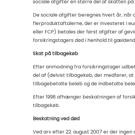
sociale afgifter en større del af skatten på l
De sociale afgifter beregnes hvert år, når d
flerproduktaftalerne, der er investeret i eu
eller FCP) betales der først afgifter af ge
forsikringstagers død i henhold til gældend
Skat på tilbagekøb
Efter anmodning fra forsikringstager udbet
del af (delvist tilbagekøb, der medfører, a
tilbagebetalte beløb og de indbetalte belø
Efter 1998 afhænger beskatningen af forsikri
tilbagekøb.
Beskatning ved død
Ved arv efter 22. august 2007 er der ingen