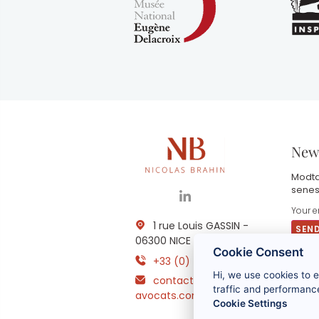
News
Modta
senes
1 rue Louis GASSIN -
06300 NICE
Cookie Consent
+33 (0) 4 93 83 08 76
V
Hi, we use cookies to 
contact@brahin-
a
o
traffic and performance
avocats.com
m
Cookie Settings
f
p