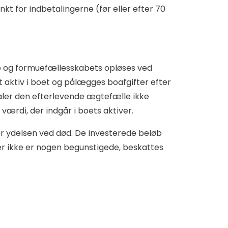
nkt for indbetalingerne (før eller efter 70
le og formuefællesskabets opløses ved
t aktiv i boet og pålægges boafgifter efter
taler den efterlevende ægtefælle ikke
værdi, der indgår i boets aktiver.
or ydelsen ved død. De investerede beløb
 der ikke er nogen begunstigede, beskattes