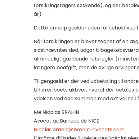
forsikringstagers søskende), og der betales 
år).
Dette princip gælder uden forbehold ved 
Når forsikringen er blevet tegnet af en æ
sidstnævntes død, udgør tilbagekøbsværdien
almindeligt gældende retsregler (ministeri
længere boafgift, men de øvrige arvinger sk
Til gengæld er der ved udbetaling til andr
tilhører boets aktiver, hvoraf der betales 
ydelsen ved død sammen med aktiverne i f
Me Nicolas BRAHIN
Avocat au Barreau de NICE
Nicolas.brahin@brahin-avocats.com
Diplôme d’Etudes Supérieures Spécialisées 