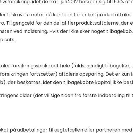
ivsforsikring, idet de fra 1. juli 2012 beløber sig til 15,5%
er tilskrives renter på kontoen for enkeltproduktaftaler i
ro. Til gengæld for den del af flerproduktsaftalerne, der 
vinsten ved indløsning. Hvis der ikke sker noget tilbagekø
e sats.
aler forsikringsselskabet hele (fuldstændigt tilbagekøb,
t forsikringen fortsætter) aftalens opsparing. Det er ku
b), der beskattes, idet den tilbagekøbte kapital ikke bes
ngens alder (det vil sige tiden fra første indbetaling til
 skat på udbetalinger til ægtefællen eller partneren med