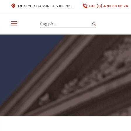
1 rue Louis GASSIN - 06300 NICE
+33 (0) 4 93 83 08 76