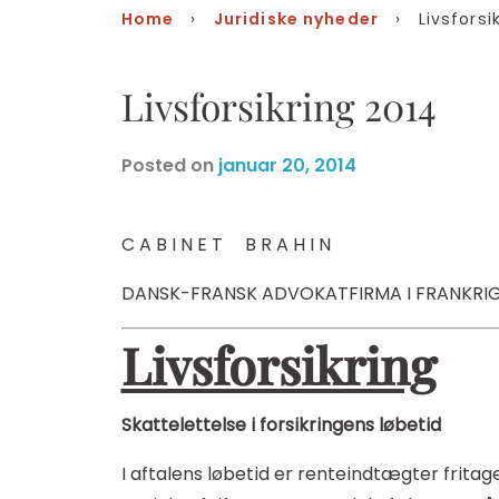
Home
›
Juridiske nyheder
› Livsforsik
Livsforsikring 2014
Posted on
januar 20, 2014
C A B I N E T B R A H I N
DANSK-FRANSK ADVOKATFIRMA I FRANKRIG
Livsforsikring
Skattelettelse i forsikringens løbetid
I aftalens løbetid er renteindtægter fritag