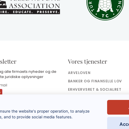
letter
Vores tjenester
g alle firmaets nyheder og de
ARVELOVEN
te juridiske oplysninger
BANKER OG FINANSELLE LOV
ERHVERVSRET & SOCIALRET
SKATTERET
ed at indsende denne formular
ensure the website's proper operation, to analyze
ccepterer jeg, at de indtastede
plysninger vil blive brugt som en del af
, and to provide social media features.
in anmodning og det kommercielle
Acc
orhold, der måtte følge heraf. Se
rivatlivspolitikken.