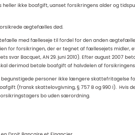
heller ikke boafgift, uanset forsikringens alder og tidspu
forsikrede ægtefælles død.
gtefælle med fælleseje til fordel for den anden ægtefæl
 for forsikringen, der er tegnet af fællesejets midler, e
ets svar Bacquet, AN 29. juni 2010). Efter august 2007 be
al derimod betale boafgift af halvdelen af forsikringens 
e begunstigede personer ikke længere skattefritagelse f
boafgift (fransk skattelovgivning, § 757 B og 990 I). Hvis
orsikringstagers bo uden særordning.
en Droit Bancaire et Financier