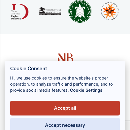
Cookie Consent
Hi, we use cookies to ensure the website's proper
operation, to analyze traffic and performance, and to
1 rue Louis GASSIN - 06300 NICE
provide social media features.
Cookie Settings
+33 (0) 4 93 83 08 76
contact@brahin-avocats.com
Accept all
Vores tjenester
Accept necessary
Nyttige links