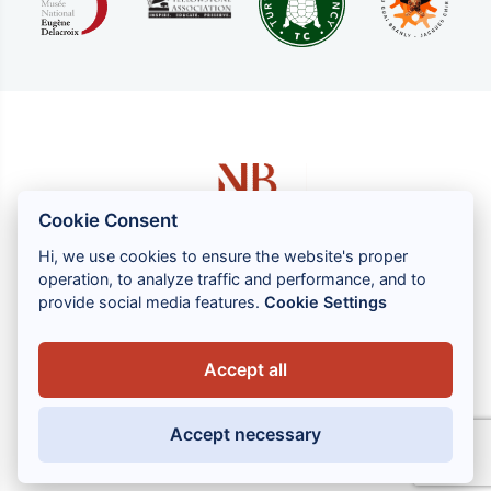
Cookie Consent
Hi, we use cookies to ensure the website's proper
operation, to analyze traffic and performance, and to
1 rue Louis GASSIN - 06300 NICE
provide social media features.
Cookie Settings
+33 (0) 4 93 83 08 76
contact@brahin-avocats.com
Accept all
Vores tjenester
Accept necessary
Nyttige links