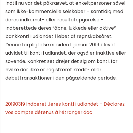
Indtil nu var det påkrævet, at enkeltpersoner såvel
som ikke-kommercielle selskaber – samtidig med
deres indkomst- eller resultatopgørelse –
indberettede deres ”åbne, lukkede eller aktive”
bankkonti i udlandet i løbet af regnskabsåret.
Denne forpligtelse er siden 1. januar 2019 blevet
udvidet til konti i udlandet, der også er inaktive eller
sovende. Konkret set drejer det sig om konti, for
hvilke der ikke er registreret kredit- eller
debettransaktioner i den pågældende periode.
20190319 Indberet Jeres konti i udlandet – Déclarez
vos compte détenus à l’étranger.doc