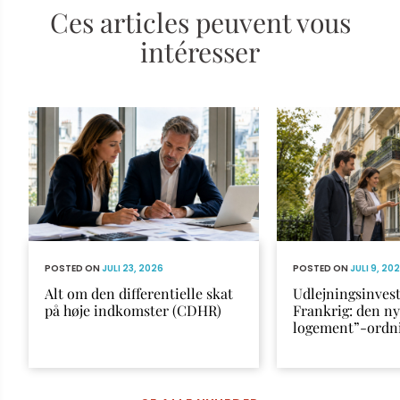
Ces articles peuvent vous
intéresser
POSTED ON
JULI 23, 2026
POSTED ON
JULI 9, 20
Alt om den differentielle skat
Udlejningsinvest
på høje indkomster (CDHR)
Frankrig: den n
logement”-ordn