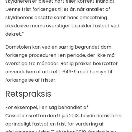
skyldneren er blevet hørt eller korrekt indkaldt.
Denne frist forlænges til et år, når antallet af
skyldnerens ansatte samt hans omsætning
eksklusive moms overstiger tærskler fastsat ved
dekret.”
Domstolen kan ved en særlig begrundet dom
forlænge proceduren i en periode, der ikke må
overstige tre måneder. Retlig praksis bekræfter
anvendelsen af artikel L. 643-9 med hensyn til
forlængelse af frister.
Retspraksis
For eksempel, i en sag behandlet af
Cassationsretten den 9. juli 2013, havde domstolen
oprindeligt fastsat en frist for vurdering af