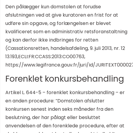
Den pålægger kun domstolen at forudse
afslutningen ved at give kuratoren en frist for at
udføre sin opgave, og forlængelsen er blevet
kvalificeret som en administrativ retsforanstaltning
og kan derfor ikke indbringes for retten
(Cassationsretten, handelsafdeling, 9. juli 2013, nr. 12
13.193,ECLI:FR:CCASS:2013:CO00763,
https://www.legifrance.gouv.fr/juri/id/JURITEXT00002
Forenklet konkursbehandling
Artikel L. 644-5 – forenklet konkursbehandling – er
en anden procedure: “Domstolen afslutter
konkursen senest inden seks måneder fra den
beslutning, der har pålagt eller besluttet
anvendelsen af den forenklede procedure, efter at