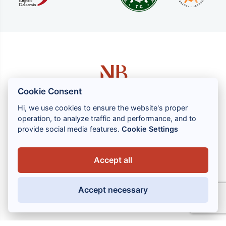
Cookie Consent
Hi, we use cookies to ensure the website's proper
operation, to analyze traffic and performance, and to
1 rue Louis GASSIN - 06300 NICE
provide social media features.
Cookie Settings
+33 (0) 4 93 83 08 76
contact@brahin-avocats.com
Accept all
Vores tjenester
Accept necessary
Nyttige links