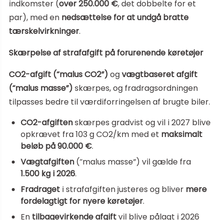
indkomster (
over 250.000 €
, det dobbelte for et
par), med en
nedsættelse for at undgå bratte
tærskelvirkninger
.
Skærpelse af strafafgift på forurenende køretøjer
CO2-afgift (“malus CO2”)
og
vægtbaseret afgift
(“malus masse”)
skærpes, og fradragsordningen
tilpasses bedre til værdiforringelsen af brugte biler.
CO2-afgiften
skærpes gradvist og vil i 2027 blive
opkrævet fra 103 g CO2/km med et
maksimalt
beløb på 90.000 €
.
Vægtafgiften
(“malus masse”) vil gælde fra
1.500 kg i 2026
.
Fradraget
i strafafgiften justeres og bliver
mere
fordelagtigt for nyere køretøjer
.
En
tilbagevirkende afgift
vil blive pålagt i 2026