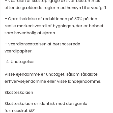
– Værdien af ​​skattepligtige aktiver bestemmes
efter de gældende regler med hensyn til arveafgift.
– Opretholdelse af reduktionen på 30% på den
reelle markedsværdi af bygningen, der er beboet
som hovedbolig af ejeren
– Værdiansættelsen af ​​børsnoterede
værdipapirer.
Undtagelser
Visse ejendomme er undtaget, såsom såkaldte
erhvervsejendomme eller visse landejendomme.
Skatteskalaen
Skatteskalaen er identisk med den gamle
formueskat
ISF