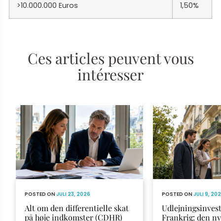
>10.000.000 Euros
1,50%
Ces articles peuvent vous
intéresser
POSTED ON
JULI 23, 2026
POSTED ON
JULI 9, 20
Alt om den differentielle skat
Udlejningsinvest
på høje indkomster (CDHR)
Frankrig: den n