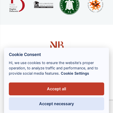
Cookie Consent
Hi, we use cookies to ensure the website's proper
operation, to analyze traffic and performance, and to
1 rue Louis GASSIN - 06300 NICE
provide social media features.
Cookie Settings
+33 (0) 4 93 83 08 76
contact@brahin-avocats.com
Accept all
Vores tjenester
Accept necessary
Nyttige links