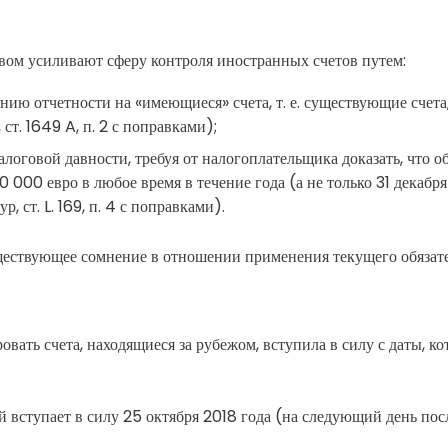
твом усиливают сферу контроля иностранных счетов путем:
ию отчетности на «имеющиеся» счета, т. е. существующие счета,
т. 1649 A, п. 2 с поправками);
логовой давности, требуя от налогоплательщика доказать, что о
 000 евро в любое время в течение года (а не только 31 декабр
 ст. L. 169, п. 4 с поправками).
ествующее сомнение в отношении применения текущего обязате
ать счета, находящиеся за рубежом, вступила в силу с даты, кот
 вступает в силу 25 октября 2018 года (на следующий день по