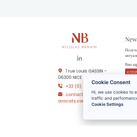
News
Получа
актуа
1 rue Louis GASSIN -
06300 NICE
Cookie Consent
+33 (0) 4 93 83 08 76
О
Hi, we use cookies to 
contact@brahin-
в
в
traffic and performance
avocats.com
о
Cookie Settings
р
п