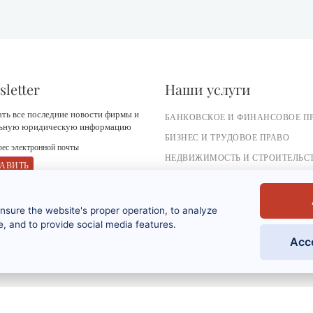
letter
Наши услуги
ть все последние новости фирмы и
БАНКОВСКОЕ И ФИНАНСОВОЕ П
льную юридическую информацию
БИЗНЕС И ТРУДОВОЕ ПРАВО
НЕДВИЖИМОСТЬ И СТРОИТЕЛЬС
НАЛОГОВОЕ ЗАКОНОДАТЕЛЬСТВ
НАСЛЕДСТВЕННОЕ ПРАВО
тправляя эту форму, я соглашаюсь с тем, что
ensure the website's proper operation, to analyze
веденная информация может быть использована
 связи с моим запросом и коммерческими
, and to provide social media features.
тношениями, которые могут быть
Acc
езультатом этого. Пожалуйста, ознакомьтесь с
олитикой конфиденциальности.