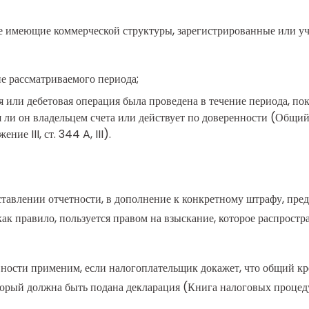
не имеющие коммерческой структуры, зарегистрированные или 
е рассматриваемого периода;
ая или дебетовая операция была проведена в течение периода, п
тся ли он владельцем счета или действует по доверенности (Общи
е III, ст. 344 A, III).
тавлении отчетности, в дополнение к конкретному штрафу, преду
ак правило, пользуется правом на взыскание, которое распростра
ности применим, если налогоплательщик докажет, что общий кре
торый должна быть подана декларация (Книга налоговых процедур