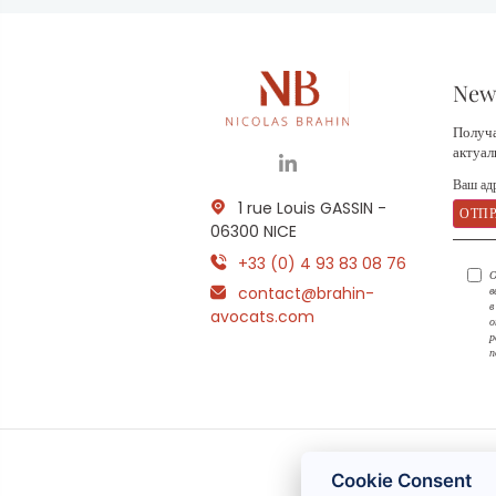
News
Получа
актуа
1 rue Louis GASSIN -
06300 NICE
+33 (0) 4 93 83 08 76
О
contact@brahin-
в
в
avocats.com
о
р
п
Cookie Consent