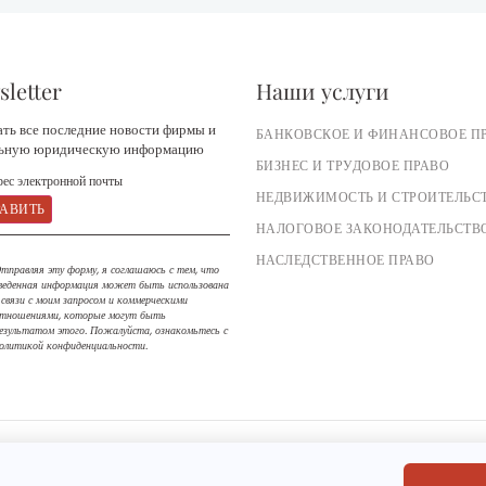
letter
Наши услуги
ть все последние новости фирмы и
БАНКОВСКОЕ И ФИНАНСОВОЕ П
льную юридическую информацию
БИЗНЕС И ТРУДОВОЕ ПРАВО
НЕДВИЖИМОСТЬ И СТРОИТЕЛЬС
НАЛОГОВОЕ ЗАКОНОДАТЕЛЬСТВ
НАСЛЕДСТВЕННОЕ ПРАВО
тправляя эту форму, я соглашаюсь с тем, что
веденная информация может быть использована
 связи с моим запросом и коммерческими
тношениями, которые могут быть
езультатом этого. Пожалуйста, ознакомьтесь с
олитикой конфиденциальности.
-
MENTIONS LÉGALES
POLITIQUE DE CONFIDENTIALITÉ