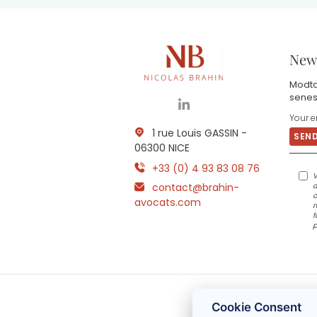
News
Modta
senes
1 rue Louis GASSIN -
06300 NICE
+33 (0) 4 93 83 08 76
V
contact@brahin-
a
o
avocats.com
m
f
p
Cookie Consent