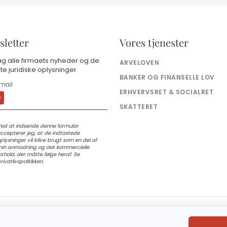
letter
Vores tjenester
g alle firmaets nyheder og de
ARVELOVEN
te juridiske oplysninger
BANKER OG FINANSELLE LOV
ERHVERVSRET & SOCIALRET
SKATTERET
ed at indsende denne formular
ccepterer jeg, at de indtastede
plysninger vil blive brugt som en del af
in anmodning og det kommercielle
orhold, der måtte følge heraf. Se
rivatlivspolitikken.
-
MENTIONS LÉGALES
POLITIQUE DE CONFIDENTIALITÉ