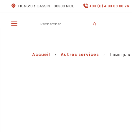
1 rue Louis GASSIN - 06300 NICE
+33 (0) 4 93 83 08 76
Accueil
›
Autres services
› Помощь в св