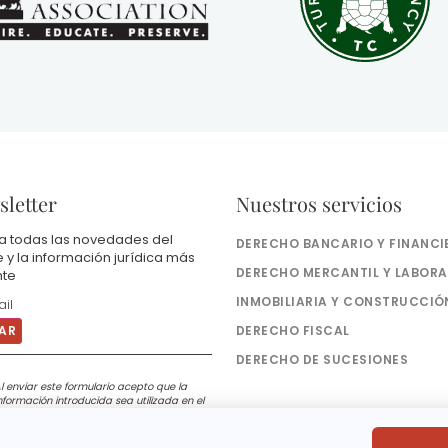
letter
Nuestros servicios
a todas las novedades del
DERECHO BANCARIO Y FINANCI
e y la información jurídica más
DERECHO MERCANTIL Y LABORA
nte
INMOBILIARIA Y CONSTRUCCIÓ
DERECHO FISCAL
DERECHO DE SUCESIONES
l enviar este formulario acepto que la
nformación introducida sea utilizada en el
arco de mi solicitud y de la relación
omercial que pueda resultar. Consulte la
olítica de privacidad.