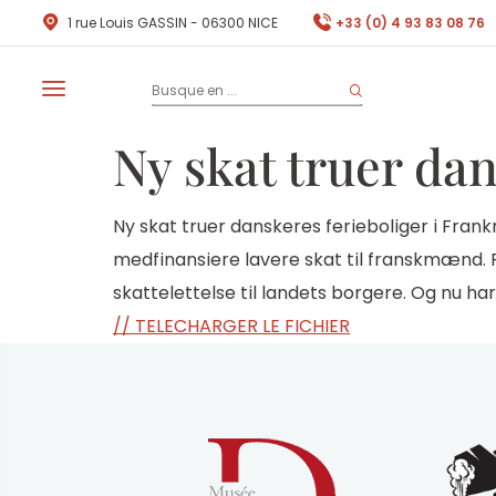
1 rue Louis GASSIN - 06300 NICE
+33 (0) 4 93 83 08 76
Ny skat truer dan
Ny skat truer danskeres ferieboliger i Frank
medfinansiere lavere skat til franskmænd. F
skattelettelse til landets borgere. Og nu h
// TELECHARGER LE FICHIER