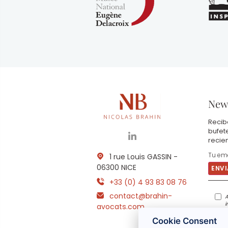
News
Recib
bufet
recie
1 rue Louis GASSIN -
06300 NICE
+33 (0) 4 93 83 08 76
contact@brahin-
A
i
avocats.com
m
c
Cookie Consent
p