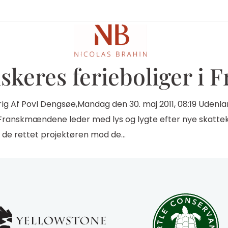
skeres ferieboliger i 
rig Af Povl Dengsøe,Mandag den 30. maj 2011, 08:19 Udenland
ranskmændene leder med lys og lygte efter nye skattekild
ar de rettet projektøren mod de…